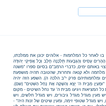
טים
לעי
נבואת הסיום של יואל מדברת על "יום ה'", יום בו לאחר כל המלחמות - אלוהים יכונן את ממלכתו, 
וטוב גדול יהיה בעולם: "וְהָיָה בַיּוֹם הַהוּא יִטְּפוּ הֶהָרִים עָסִיס וְהַגְּבָעוֹת תֵּלַכְנָה חָלָב וְכָל אֲפִיקֵי יְהוּדָה 
יֵלְכוּ מָיִם" (יואל ד', יח). שפע גשמי גדול יהיה מצוי באותם ימים, כדברי הרמב"ם בסיום ספרו "משנה 
תורה": "ובאותו הזמן לא יהיה שם לא רעב ולא מלחמה ולא קנאה ותחרות, שהטובה תהיה מושפעת 
הרבה וכל המעדנים מצויין כעפר" (הלכות מלכים ומלחמותיהם פרק י"ב הלכה ה). השפע הזה יהיה 
מתואם עם השפע הרוחני שיהיה באותם ימים: "וּמַעְיָן מִבֵּית ה' יֵצֵא וְהִשְׁקָה אֶת נַחַל הַשִּׁטִּים" (שם). 
מעין מבית ה' אלה הם המים החיים שיטהרו את כל המציאות ויגיעו מבית ה' עד נחל השיטים - מקום 
נמוך ביותר (פיזית ומוסרית), כדברי המדרש: "יש מעין מגדל מגדל גיבורים, ויש מגדל חלשים, ויש 
מגדל נאים, ויש מגדל כעורים, ויש מגדל צנועים, ויש מגדל שטופי זימה, ומעין שיטים של זנות היה" - 