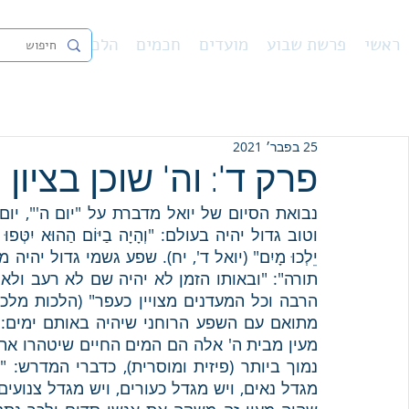
ראשי
פרשת שבוע
מועדים
חכמים
הלכה
נ"ך
פיו
25 בפבר׳ 2021
פרק ד': וה' שוכן בציון