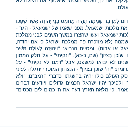
שהיה מעין זה משקה את אנשי סדום ולכך נתקלקלו. אם כן, השפע הגשמי שישטוף את העולם לא 
ולם. 
ממשיך הנביא ואומר: "מִצְרַיִם לִשְׁמָמָה תִהְיֶה וֶאֱדוֹם לְמִדְבַּר שְׁמָמָה תִּהְיֶה מֵחֲמַס בְּנֵי יְהוּדָה אֲשֶׁר שָׁפְכוּ 
דָם נָקִיא בְּאַרְצָם" (יואל ד', יט). מצרים מסמלת את מלכות ישמעאל, מפני שאמו של ישמעאל - הגר - 
מצרית היתה. אדום - אלו בני עשו. כלומר - ממלכות ישמעאל ועשו שהצרו במשך השנים לבני ממלכת 
יהודה - נציגהם הם שיעמדו לדין ויגזר עליהם שממה (לא מוזכרת פה ממלכת ישראל כי אם יהודה, 
מפני שעשרת השבטים לא גלו למלכות ישמעאל או אדום). ומסיים הנביא: "וִיהוּדָה לְעוֹלָם תֵּשֵׁב 
וִירוּשָׁלַ‍ִם לְדוֹר וָדוֹר, וְנִקֵּיתִי - דָּמָם לֹא נִקֵּיתִי, וה' שֹׁוכֵן בְּצִיּוֹן" (שם, כ-כא). "ונקיתי" - על חלק הממון 
שגזלו ישמעאל ועשו מאת בני יהודה במשך השנים לא יבואו למשפט, אבל "דמם לא נקיתי" - על 
שפיכות הדמים אלוהים יבוא איתם בחשבון. והסיומת: "וה' שוכן בציון" - הנצחון המוסרי יתגלה לעיני 
כל, כאשר מלך המוסר הוא ששוכן בציון וכל עסק העולם כולו יהיה בהשגתו, כדברי הרמב"ם: "ולא 
יהיה עסק כל העולם אלא לדעת את ה' בלבד, ולפיכך יהיו ישראל חכמים גדולים ויודעים דברים 
הסתומים וישיגו דעת בוראם כפי כח האדם, שנאמר: כי מלאה הארץ דעה את ה' כמים לים מכסים" 