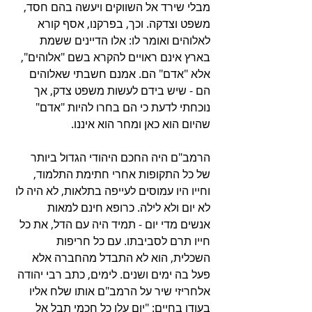
מבלי שירד אל השווקים ויעשה בהם חסד, 
משפט וצדקה. וכך, בפרקנו, אסף קורא 
לאלוהים ואומר לו: אלו הדיינים ששמת 
בארץ אינם ראויים להקרא בשם "אלוהים", 
אלא "אדם" הם. אמנם חשבתי שאלוהים 
הם - שיש בידם לעשות משפט צדק, אך 
נוכחתי לדעת כי הם בחרו להיות "אדם" 
שהיום הוא כאן ומחר הוא איננו. 
הרמב"ם היה החכם היהודי הגדול ביותר 
של כל התקופות אחרי חתימת התלמוד, 
וחייו היו עמוסים לעייפה בתלאות, לא היה לו 
לא יום ולא לילה. כרופא חינם למאות 
אנשים מדי יום - תמיד היה עם הדל, את כל 
חייו תרם לסביבתו. עם כל חריפות 
השכלית, הוא לא התבדל מהחברה אלא 
פעל בה ימים ושנים. לימים, כתב רבי יהודה 
אלחריזי שיר על הרמב"ם אותו שלח אליו 
בעודו בחיים: "יום עלו כל חכמי תבל אל 