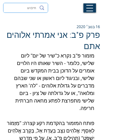
לעילוי נשמת זיוה חסיבה בת אסתר ז"ל
16 בנוב׳ 2020
פרק פ"ב: אני אמרתי אלוהים
אתם
מזמור פ"ב נקרא כ"שיר של יום" ליום 
שלישי, כלומר - השיר שאותו היו הלויים 
אומרים על הדוכן בבית המקדש ביום 
שלישי, ובניגוד ליום ראשון או שני שבהם 
מדברים על גדולת אלוהים - "לה' הארץ 
ומלואה", או על גדולתה של ציון - ביום 
שלישי מתפרצת לפתע מחאה חברתית 
חריפה. 
פותח המזמור בהקדמת רקע קצרה: "מִזְמוֹר 
לְאָסָף: אֱ‍לֹהִים נִצָּב בַּעֲדַת אֵל, בְּקֶרֶב אֱלֹהִים 
יִשְׁפֹּט" (תהילים פ"ב, א). על פי מדרש 