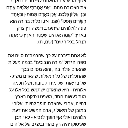
אסף מביע את מחאתו כלפי הדיינים אך גם 
את האכזבה מהם: "אֲ‍נִי אָמַרְתִּי אֱלֹהִים אַתֶּם 
וּבְנֵי עֶלְיוֹן כֻּלְּכֶם, אָכֵן כְּאָדָם תְּמוּתוּן וּכְאַחַד 
הַשָּׂרִים תִּפֹּלוּ" (שם, ו-ז), ובלית ברירה הוא 
פונה לאלוהים שיתערב ויעשה דין צדק 
בארץ: "קוּמָה אֱלֹהִים שָׁפְטָה הָאָרֶץ כִּי אַתָּה 
תִנְחַל בְּכָל הַגּוֹיִם" (שם, ח). 
לא אחת דיברנו על כך שהרמב"ם סיים את 
ספרו הגדול "מורה הנבוכים" בכמה מעלות 
שהאדם עולה בהן, והוא מסיים בכך 
שהתכלית של כל המעלות שהאדם משיג - 
של בריאות, של מידות טובות ושל חכמה 
אלוהית - היא שהאדם ישתמש בכל אלו על 
מנת לעשות חסד, משפט וצדקה בארץ. 
דהיינו, אחרי שהאדם הופך להיות "אלוהי" 
במובן של תיאולוג, אדם המשיג את דעת 
אלוהים ואולי אף הופך לנביא - לא ייתכן 
שעיסוקו יהיה רק בהוד ובשגב של אלוהים 