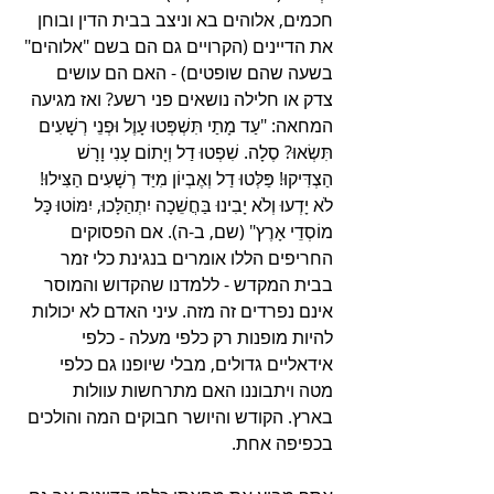
חכמים, אלוהים בא וניצב בבית הדין ובוחן 
את הדיינים (הקרויים גם הם בשם "אלוהים" 
בשעה שהם שופטים) - האם הם עושים 
צדק או חלילה נושאים פני רשע? ואז מגיעה 
המחאה: "עַד מָתַי תִּשְׁפְּטוּ עָוֶל וּפְנֵי רְשָׁעִים 
תִּשְׂאוּ? סֶלָה. שִׁפְטוּ דַל וְיָתוֹם עָנִי וָרָשׁ 
הַצְדִּיקוּ! פַּלְּטוּ דַל וְאֶבְיוֹן מִיַּד רְשָׁעִים הַצִּילוּ! 
לֹא יָדְעוּ וְלֹא יָבִינוּ בַּחֲשֵׁכָה יִתְהַלָּכוּ, יִמּוֹטוּ כָּל 
מוֹסְדֵי אָרֶץ" (שם, ב-ה). אם הפסוקים 
החריפים הללו אומרים בנגינת כלי זמר 
בבית המקדש - ללמדנו שהקדוש והמוסר 
אינם נפרדים זה מזה. עיני האדם לא יכולות 
להיות מופנות רק כלפי מעלה - כלפי 
אידאליים גדולים, מבלי שיופנו גם כלפי 
מטה ויתבוננו האם מתרחשות עוולות 
בארץ. הקודש והיושר חבוקים המה והולכים 
בכפיפה אחת.