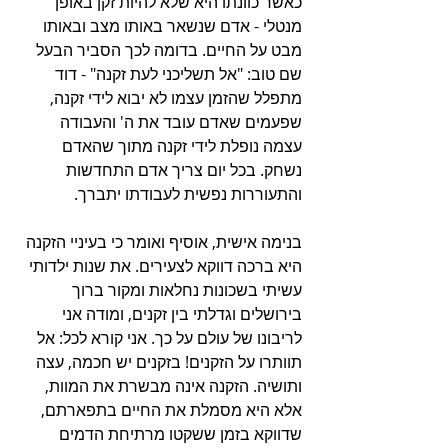
כאשר כוונתו היא שלא להיות זקן באופן 
מנטלי - אדם שנשאר באותו מצב ובאותו 
מבט על החיים. בדומה לכך הסביר הבעל 
שם טוב: "אל תשליכני לעת זקנה" - דוד 
מתפלל שהזמן עצמו לא יבוא לידי זקנה, 
שפעמים שאדם עובד את ה' והעבודה 
עצמה נופלת לידי זקנה מתוך שהאדם 
נשחק. בכל יום צריך אדם התחדשות 
והתעוררות נפשית לעבודתו יתברך. 
בנימה אישית, אוסיף ואומר כי בעיניי הזקנה 
היא ברכה דווקא לצעירים. את שנות ילדותי 
עשיתי בשכונות נחלאות ומקור ברוך 
בירושלים וגדלתי בין זקנים, ומודה אני 
לריבונו של עולם על כך. אני קורא לכל: אל 
תוותרו על הזקנים! בזקנים יש חכמה, עצה 
ותושיה. הזקנה אינה מבשרת את המוות, 
אלא היא מסמלת את החיים בתפארתם, 
שדווקא בזמן ששקטו מרתיחת הדמים 