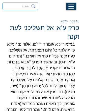
לעילוי נשמת זיוה חסיבה בת אסתר ז"ל
16 בנוב׳ 2020
פרק ע"א: אל תשליכני לעת
זקנה
במזמור ע"א אומר דוד לפני אלוהים: "יִמָּלֵא 
פִי תְּהִלָּתֶךָ כָּל הַיּוֹם תִּפְאַרְתֶּךָ, אַל תַּשְׁלִיכֵנִי 
לְעֵת זִקְנָה כִּכְלוֹת כֹּחִי אַל תַּעַזְבֵנִי" (תהילים 
ע"א, ח-ט). ובהמשך הפרק: "אָבוֹא בִּגְבֻרוֹת 
ה' אלוהים אַזְכִּיר צִדְקָתְךָ לְבַדֶּךָ. אֱ‍לֹהִים, 
לִמַּדְתַּנִי מִנְּעוּרָי וְעַד הֵנָּה אַגִּיד נִפְלְאוֹתֶיךָ. 
וְגַם עַד זִקְנָה וְשֵׂיבָה אֱלֹהִים אַל תַּעַזְבֵנִי עַד 
אַגִּיד זְרוֹעֲךָ לְדוֹר לְכָל יָבוֹא גְּבוּרָתֶךָ" (שם, 
טז-יח). דוד מכין את עצמו לימי זקנה והוא 
מבקש עליהם. אפשר ומדובר בזקנה 
גופנית, וכך באמת נאמר במדרש (אגדת 
בראשית, פרק ל"ה): "אמר דוד לפני הקב"ה: 