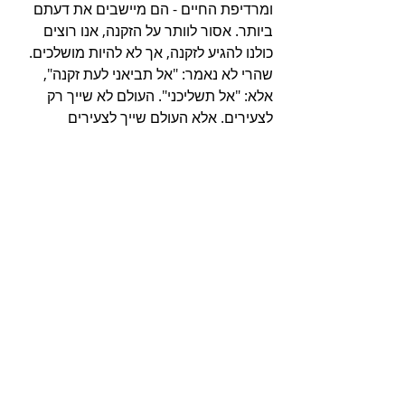
ומרדיפת החיים - הם מיישבים את דעתם 
ביותר. אסור לוותר על הזקנה, אנו רוצים 
כולנו להגיע לזקנה, אך לא להיות מושלכים. 
שהרי לא נאמר: "אל תביאני לעת זקנה", 
אלא: "אל תשליכני". העולם לא שייך רק 
לצעירים. אלא העולם שייך לצעירים 
שיודעים להקשיב לזקנים. הלא כמה טוב 
לדעת שמישהו חכם כבר פסע בשביל דומה 
לשלנו לפנינו ויש לו מה להורות לנו. אל 
נשליך את הזקנים לעת זקנתם.
פוסטים קשורים
הצג הכול