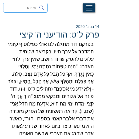
לעילוי נשמת זיוה חסיבה בת אסתר ז"ל
14 בנוב׳ 2020
פרק ל"ט: הודיעני ה' קיצי
בפרקנו דוד מתגלה לנו אולי כפילוסוף קיומי 
המדבר על ערך חייו. בקריאה שטחית 
עלולים להסיק שדוד חושב שאין ערך לחיי 
האדם:  "הִנֵּה טְפָחוֹת נָתַתָּה יָמַי, וְחֶלְדִּי - 
כְאַיִן נֶגְדֶּךָ, אַךְ כָּל הֶבֶל כָּל אָדָם נִצָּב, סֶלָה. 
אַךְ בְּצֶלֶם יִתְהַלֶּךְ אִישׁ, אַךְ הֶבֶל יֶהֱמָיוּן, יִצְבֹּר 
- וְלֹא יֵדַע מִי אֹסְפָם" (תהילים ל"ט, ו-ז). דוד 
פונה אל אלוהים ומבקש ממנו: "הוֹדִיעֵנִי ה' 
קִצִּי וּמִדַּת יָמַי מַה הִיא, אֵדְעָה מֶה חָדֵל אָנִי" 
(שם, ו). קריאה ראשונית של הפרק מזכירה 
את דברי אלבר קאמי בספרו "הזר", כאשר 
הוא מתאר כיצד ביום לאחר שנודע לאותו 
אדם שהרג את הערבי שבשם האומה 