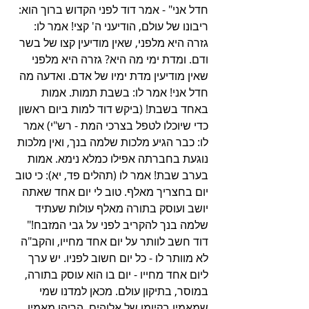
חדל אני" - אמר דוד לפני הקדוש ברוך הוא: 
ריבונו של עולם, הודיעני ה' קצי! אמר לו: 
גזרה היא מלפני, שאין מודיעין קצו של בשר 
ודם. ומדת ימי מה היא? גזרה היא מלפני 
שאין מודיעין מדת ימיו של אדם. ואדעה מה 
חדל אני! אמר לו: בשבת תמות. אמות 
באחד בשבת! (ביקש דוד למות ביום ראשון 
כדי שיוכלו לטפל בצרכי המת - רש"י) אמר 
לו: כבר הגיע מלכות שלמה בנך, ואין מלכות 
נוגעת בחברתה אפילו כמלא נימא. אמות 
בערב שבת! אמר לו (תהלים פד, יא): כי טוב 
יום בחצריך מאלף. טוב לי יום אחד שאתה 
יושב ועוסק בתורה מאלף עולות שעתיד 
שלמה בנך להקריב לפני על גבי המזבח!" 
דוד חשב לוותר על יום אחד מחייו, והקב"ה 
לא מוותר לו - כל יום חשוב לפניו. יש ערך 
ליום אחד מחייו - יום בו הוא עוסק בתורה, 
במוסר, בתיקון עולם. מכאן למדנו שמי 
שמאמין בקיומו של אלוהים, הריהו מאמין 