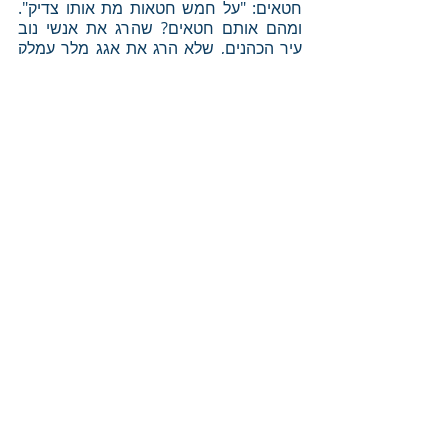
חטאים: "על חמש חטאות מת אותו צדיק". 
ומהם אותם חטאים? שהרג את אנשי נוב 
עיר הכהנים, שלא הרג את אגג מלך עמלק 
וכל עמו, שלא שמע לשמואל באותו קרב מול 
עמלק, שהלך לדרוש באוב, שהעז להעלות 
באוב את שמואל (בעבודה זרה מענישים גם 
את העובד וגם את הנעבד). כך או כך, עלינו 
לדייק ולהדגיש את סוף לשון המדרש: "על 
חמש חטאות מת 
אותו צדיק
" - שאול אמנם 
חטא ומת בחטאיו, אך יש לזכור ששאול היה 
צדיק ובחיר ה'. אמנם ספר דברי הימים 
מספר על שאול בקצרה וממעט בכבודו על 
מנת להתפנות לספר בכבודו של דוד, אך 
התנ"ך שלנו הוא שלם, ומה שחיסר כאן 
בדברי הימים השלים שם - בספר שמואל. 
פוסטים קשורים
הצג הכול