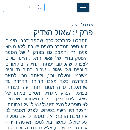
לעילוי נשמת זיוה חסיבה בת אסתר ז"ל
6 בפבר׳ 2021
פרק י': שאול הצדיק
התחלנו להתרגל לכך שספר דברי הימים 
הוא ספר המדבר בשפה ישירה וללא משוא 
פנים. זהו המצב גם בפרק י' של הספר 
העוסק בחייו של שאול המלך. היינו יכולים 
לצפות שהכתוב יפתח תחילה בתיאורים 
חיוביים של שאול - שהיה בחיר ה' והיה 
משכמו ומעלה וכו', ולאחר מכן לתאר 
בהדרגה כיצד מצבו הרוחני הדרדר עד 
שהמלכות סרה ממנו ורוח רעה בעתתו. 
בפועל, הפרק מתחיל ומסיים במותו של 
שאול, וליתר דיוק: ביממה האחרונה של חייו. 
לא סופר על מעלותיו של שאול, על נצחונותיו 
והצלחותיו. רש"י בפירושו לפרק מסביר לנו 
את סיבת הדבר: "אינו מספר כי אם מפלתו 
של שאול, וכאשר בא לספר מעשה דויד – 
אינו מספר זילותו, אלא גבורתו וגדולתו – כי 