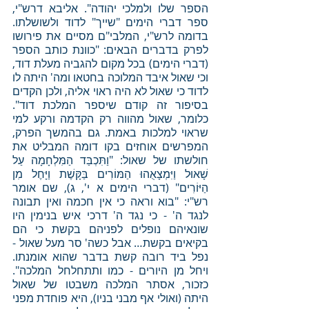
הספר שלו ולמלכי יהודה". אליבא דרש"י, 
ספר דברי הימים "שייך" לדוד ולשושלתו. 
בדומה לרש"י, המלבי"ם מסיים את פירושו 
לפרק בדברים הבאים: "כוונת כותב הספר 
(דברי הימים) בכל מקום להגביה מעלת דוד, 
וכי שאול איבד המלוכה בחטאו ומה' היתה לו 
לדוד כי שאול לא היה ראוי אליה, ולכן הקדים 
בסיפור זה קודם שיספר המלכת דוד". 
כלומר, שאול מהווה רק הקדמה ורקע למי 
שראוי למלכות באמת. גם בהמשך הפרק, 
המפרשים אוחזים בקו דומה המבליט את 
חולשתו של שאול: "וַתִּכְבַּד הַמִּלְחָמָה עַל 
שָׁאוּל וַיִּמְצָאֻהוּ הַמּוֹרִים בַּקָּשֶׁת וַיָּחֶל מִן 
הַיּוֹרִים" (דברי הימים א י', ג), שם אומר 
רש"י: "בוא וראה כי אין חכמה ואין תבונה 
לנגד ה' - כי נגד ה' דרכי איש בנימין היו 
שונאיהם נופלים לפניהם בקשת כי הם 
בקיאים בקשת… אבל כשה' סר מעל שאול - 
נפל ביד רובה קשת בדבר שהוא אומנתו. 
ויחל מן היורים - כמו ותתחלחל המלכה". 
כזכור, אסתר המלכה משבטו של שאול 
היתה (ואולי אף מבני בניו), היא פוחדת מפני 