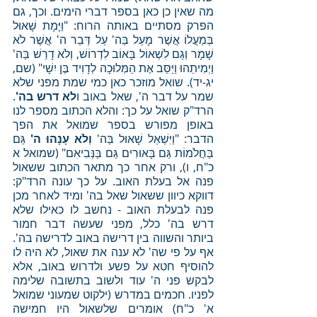
מה שאין כן כאן בספר דברי הימים. וכך, גם 
הפרק מסתיים באותה הרוח: "וַיָּמָת שָׁאוּל 
בְּמַעֲלוֹ אֲשֶׁר מָעַל בַּה' עַל דְּבַר ה' אֲשֶׁר לֹא 
שָׁמָר וְגַם לִשְׁאוֹל בָּאוֹב לִדְרוֹשׁ, וְלֹא דָרַשׁ בַּה' 
וַיְמִיתֵהוּ וַיַּסֵּב אֶת הַמְּלוּכָה לְדָוִיד בֶּן יִשָׁי" (שם, 
יג-יד). שואל מוזכר כאן כמי שמת מפני שלא 
שמר על דבר ה', שאל באוב ו
לא דרש בה'
. 
הרד"ק שואל על כך: והלא הכתוב מספר לנו 
באופן מפורש בספר שמואל את הפך 
הדבר: "וַיִּשְׁאַל שָׁאוּל בַּה' 
וְלֹא עָנָהוּ ה' 
גַּם 
בַּחֲלֹמוֹת גַּם בָּאוּרִים גַּם בַּנְּבִיאִם" (שמואל א 
כ"ח, ו), ורק אחר כך מתאר הכתוב ששאול 
פנה אל בעלת האוב. על כך עונה הרד"ק: 
דווקא כיוון ששאול שאל בה' ומיד לאחר מכן 
פנה לבעלת האוב - נחשב לו כאילו שלא 
דרש בה' כלל, מפני שעשה דבר חמור 
ביותר והשווה בין דרישה באוב לדרישה בה'. 
אף על פי שה' לא ענה את שאול, לא היה לו 
להוסיף חטא על פשע ולדרוש באוב, אלא 
לבקש פני ה' עוד ולשוב בתשובה שלימה 
לפניו. חכמים במדרש (ילקוט שמעוני שמואל 
א' כ"ח) אומרים שלשאול היו חמישה 