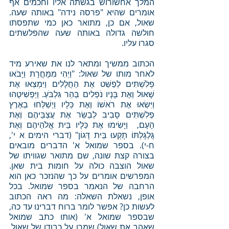
המלך אחשורוש בגשתה אליו וחכמים אף 
אומרים שהיא "פרסה נידה" באותה שעה. 
שאול, אם כן, מתואר כאן כמי שתפסתו 
חולשה גדולה באותה שעה שהפלשתים 
סגרו עליו. 
הכתוב ממשיך ומתאר לנו את שאירע מיד 
לאחר מותו של שאול: "וַיְהִי מִמָּחֳרָת וַיָּבֹאוּ 
פְלִשְׁתִּים לְפַשֵּׁט אֶת הַחֲלָלִים וַיִּמְצְאוּ אֶת 
שָׁאוּל וְאֶת בָּנָיו נֹפְלִים בְּהַר גִּלְבֹּעַ. וַיַּפְשִׁיטֻהוּ 
וַיִּשְׂאוּ אֶת רֹאשׁוֹ וְאֶת כֵּלָיו וַיְשַׁלְּחוּ בְאֶרֶץ 
פְלִשְׁתִּים סָבִיב לְבַשֵּׂר אֶת עֲצַבֵּיהֶם וְאֶת 
הָעָם,  וַיָּשִׂימוּ אֶת כֵּלָיו בֵּית אֱלֹהֵיהֶם וְאֶת 
גֻּלְגָּלְתּוֹ תָקְעוּ בֵּית דָּגוֹן" (דברי הימים א י', 
ח-י). בספר שמואל א' הדברים מובאים 
בצורה קצת שונה, שם מתואר שגוויתו של 
שאול הוצבה כולה על חומות בית שאן. 
המפרשים אומרים על כך שהנזכר כאן הוא 
הרחבה של הנאמר בספר שמואל. בכל 
אופן, נשאלת השאלה: מה ראה הכתוב 
לעשות כן? אפשר לומר ברוח דברינו עד כה, 
שבספר שמואל א' (אותו כתב שמואל 
שאהב את שאול) שמרו על כבודו של שאול, 