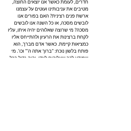
חדרים, לעומת כאשר אנו יוצאים החוצה, 
מטיבים את עניבותינו ועוטים על עצמנו 
ארשת פנים רצינית? האם בפורים אנו 
לובשים מסכה, או כל השנה אנו לובשים 
מסכה? מי שרוצה שאלוהים יהיה איתו, עליו 
לקחת ברצינות את הרעיון ולהתייחס אליו 
כמציאות קיימת. כאשר אדם מברך, הוא 
פותח בלשון נוכח: "ברוך אתה ה'" וכו'. מי 
שמודע לכך שאלוהים לצדו, יהיה גדול בכל 
שעותיו, בכל מעשיו. 
כאשר נפטר מורנו הגדול, הרב אברהם 
יצחק הכהן קוק, אמר עליו תלמידו הרב 
חרל"פ: מכיר אני צדיקים הרבה. חלקם 
צדיקים לדקה, מקצתם לשעה או שעתיים, 
אך הרב קוק היה צדיק של עשרים וארבע 
שעות. וזאת כי הרב קוק קיים את "שויתי ה' 
לנגדי תמיד" במשך כל שעות היממה. אולי 
גם אנחנו נזכה לעשרים וארבע שניות או 