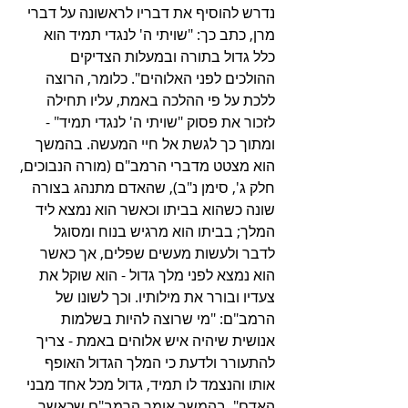
נדרש להוסיף את דבריו לראשונה על דברי 
מרן, כתב כך: "שויתי ה' לנגדי תמיד הוא 
כלל גדול בתורה ובמעלות הצדיקים 
ההולכים לפני האלוהים". כלומר, הרוצה 
ללכת על פי ההלכה באמת, עליו תחילה 
לזכור את פסוק "שויתי ה' לנגדי תמיד" - 
ומתוך כך לגשת אל חיי המעשה. בהמשך 
הוא מצטט מדברי הרמב"ם (מורה הנבוכים, 
חלק ג', סימן נ"ב), שהאדם מתנהג בצורה 
שונה כשהוא בביתו וכאשר הוא נמצא ליד 
המלך; בביתו הוא מרגיש בנוח ומסוגל 
לדבר ולעשות מעשים שפלים, אך כאשר 
הוא נמצא לפני מלך גדול - הוא שוקל את 
צעדיו ובורר את מילותיו. וכך לשונו של 
הרמב"ם: "מי שרוצה להיות בשלמות 
אנושית שיהיה איש אלוהים באמת - צריך 
להתעורר ולדעת כי המלך הגדול האופף 
אותו והנצמד לו תמיד, גדול מכל אחד מבני 
האדם". בהמשך אומר הרמב"ם שכאשר 