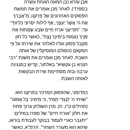
אבן עזרא (בן המאה האחת עשרה 
בספרד). לאחר מכן אומרים את חמשת 
הפסוקים האחרונים של פרקנו, מ"אֲבָרֵךְ 
אֶת ה' אֲשֶׁר יְעָצָנִי, אַף לֵילוֹת יִסְּרוּנִי כִלְיוֹתָי" 
עד: "תּוֹדִיעֵנִי אֹרַח חַיִּים שֹׂבַע שְׂמָחוֹת אֶת 
פָּנֶיךָ נְעִמוֹת בִּימִינְךָ נֶצַח", כאשר כל חזן 
מקבל פסוק ועליו לאלתר את שירתו על פי 
המקאם (הסולם המוסיקלי) של אותה 
השבת. לאחר מכן אומרים את משנת "רבי 
חנניא בן עקשיא" באלתור, קדיש במנגינה 
ערבה ובזה מסתיימת שירת הבקשות 
לאותה השבת.
כמדומני, שהפסוק המרכזי בפרקנו הוא: 
"שִׁוִּיתִי ה' לְנֶגְדִּי תָמִיד, כִּי מִימִינִי בַּל אֶמּוֹט" 
(תהילים ט"ז, ח). מרן השולחן ערוך פתח 
את חלק "אורח חיים" של ספרו במילים: 
"יתגבר כארי לעמוד בבוקר לעבודת בוראו, 
שיהא הוא מעורר השחר". הרמ"א, כאשר 