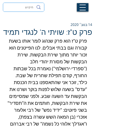
לעילוי נשמת זיוה חסיבה בת אסתר ז"ל
14 בנוב׳ 2020
פרק ט"ז: שויתי ה' לנגדי תמיד
פרק ט"ז הוא פרק שנהוג לומר אותו בשעת 
קבורה וגם בבתי אבלים. לנו הפייטנים הוא 
זכור יותר מתוך שירת הבקשות. שירת 
הבקשות של מסורת יהודי חלב 
("ספרדי-ירושלמי") נאמרת בכל שבתות 
החורף, קודם תפילת שחרית של שבת. 
כילד, זוכר אני שהתאספנו בבית הכנסת 
"עדס" בשעה שלוש לפנות בוקר ושרנו את 
הבקשות עד השעה שבע. ולפני שמסיימים 
את שירת הבקשות, חותמים את ה"תסדיר" 
בשני פיוטים: "ידיד נפש" של רבי אלעזר 
אזכרי (בן המאה השש עשרה בצפת), 
ו"אגדלך אלוהי כל נשמה" של רבי אברהם 