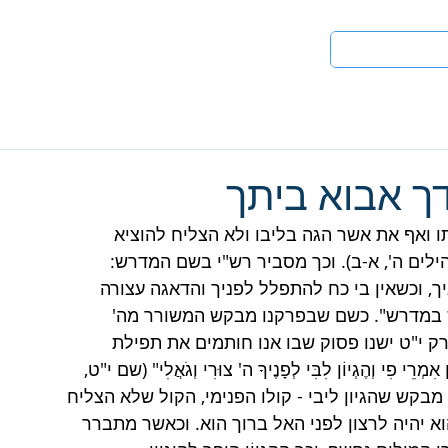
טים
לעי
דך אבוא ביתך
ואף את אשר הגה בליבו ולא הצליח להוציא 
גִי" (תהילים ה', א-ב). וכך מסביר רש"י בשם המדרש: 
יך, וכשאין בי כח להתפלל לפניך והדאגה עצורה 
פורש במדרש". כשם שבפרקנו מבקש המשורר מה' 
 י"ט ישנו פסוק שבו אנו חותמים את תפילת 
ִי וְהֶגְיוֹן לִבִּי לְפָנֶיךָ ה' צוּרִי וְגֹאֲלִי" (שם י"ט, 
בקש שהגיון ליבי - קולו הפנימי, הקול שלא הצליח 
א יהיה לרצון לפני האל ברוך הוא. וכאשר מתברר 