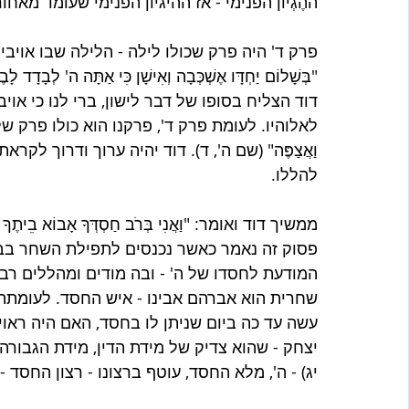
ההֶגְיוֹן הפנימי - אז ההיגיון הפנימי שעומד מאחורי
פרק ד' היה פרק שכולו לילה - הלילה שבו אויבים
"בְּשָׁלוֹם יַחְדָּו אֶשְׁכְּבָה וְאִישָׁן כִּי אַתָּה ה' לְ
דוד הצליח בסופו של דבר לישון, ברי לנו כי אוי
לאלוהיו. לעומת פרק ד', פרקנו הוא כולו פרק של תפילת 
וַאֲצַפֶּה" (שם ה', ד). דוד יהיה ערוך ודרוך לק
להללו. 
ממשיך דוד ואומר: "וַאֲנִי בְּרֹב חַסְדְּךָ אָבוֹא בֵיתֶךָ אֶ
פסוק זה נאמר כאשר נכנסים לתפילת השחר בבי
המודעת לחסדו של ה' - ובה מודים ומהללים רבו
שחרית הוא אברהם אבינו - איש החסד. לעומתה,
עשה עד כה ביום שניתן לו בחסד, האם היה ראוי
יצחק - שהוא צדיק של מידת הדין, מידת הגבורה. הפרק מ
יג) - ה', מלא החסד, עוטף ברצונו - רצון החסד -