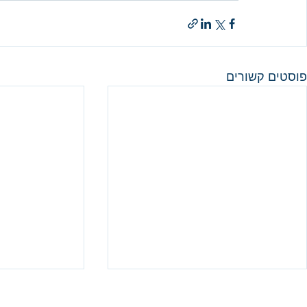
פוסטים קשורים
פרק ק"נ: כל הנשמה תהלל יה
פרק קמ"ט: וח