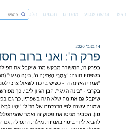
ראשי
פרשת שבוע
מועדים
חכמים
הלכה
נ"ך
פיו
14 בנוב׳ 2020
פרק ה': ואני ברוב חס
בפרק ה', המשורר מבקש מה' שיקבל את תפילתו 
בשפתיו חוצה: "אֲמָרַי הַאֲזִינָה ה', בִּינָה הֲגִי
"אמרי האזינה ה' - כשיש בי כח לשאול צרכי לפנ
בקרבי - "בינה הגיגי", הבן הגיון ליבי. כך מ
שיקבל גם את מה שלא הגה בשפתיו, כך גם בפרק
שמונה עשרה לפי הדרכתם של חז"ל: "יִהְיוּ לְרָצוֹן אִמְרֵי פ
טו). הסביר מניטו את פסוק זה ואמר שהמתפלל מ
להביא לידי ביטוי באמירת מילות התפילה, גם הו