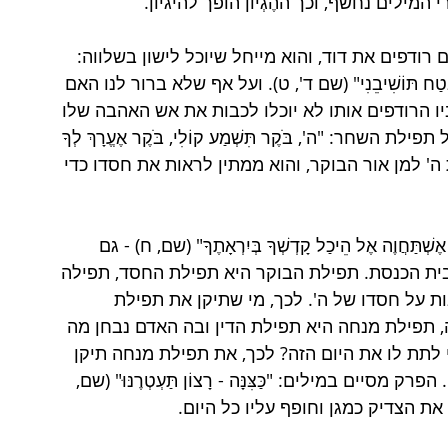
 המילים נחשף, וכך ההֶגְיוֹן הופך להיגיון. 
 רודפים את דוד, והוא מייחל שיוכל לישון בשלווה: 
בָדָד לָבֶטַח תּוֹשִׁיבֵנִי" (שם ד', ט). ועל אף שלא ברור לנו האם 
ביו הרודפים אותו לא יוכלו לכבות את אש האהבה שלו 
השחר: "ה', בֹּקֶר תִּשְׁמַע קוֹלִי, בֹּקֶר אֶעֱרָךְ לְךָ 
ראת ה' למן אור הבוקר, והוא ממתין לראות את חסדו כדי 
שְׁתַּחֲוֶה אֶל הֵיכַל קָדְשְׁךָ בְּיִרְאָתֶךָ" (שם, ח) - גם 
ת הכנסת. תפילת הבוקר היא תפילת החסד, תפילה 
ת על חסדו של ה'. לכך, מי שתיקן את תפילת 
 תפילת מנחה היא תפילת הדין ובה האדם נבחן מה 
 לתת לו את היום הזה? לכך, את תפילת מנחה תיקן 
סיים במילים: "כַּצִּנָּה - רָצוֹן תַּעְטְרֶנּוּ" (שם, 
 את הצדיק כמגן וחופף עליו כל היום. 