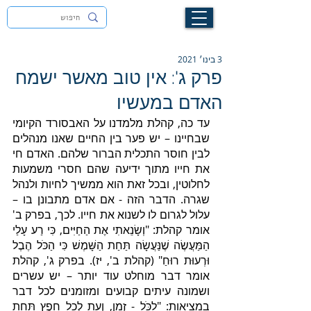
לעילוי נשמת זיוה חסיבה בת אסתר ז"ל
3 בינו׳ 2021
פרק ג': אין טוב מאשר ישמח
האדם במעשיו
עד כה, קהלת מלמדנו על האבסורד הקיומי 
שבחיינו – יש פער בין החיים שאנו מנהלים 
לבין חוסר התכלית הברור שלהם. האדם חי 
את חייו מתוך ידיעה שהם חסרי משמעות 
לחלוטין, ובכל זאת הוא ממשיך לחיות ולנהל 
שגרה. הדבר הזה - אם אדם מתבונן בו – 
עלול לגרום לו לשנוא את חייו. לכך, בפרק ב' 
אומר קהלת: "וְשָׂנֵאתִי אֶת הַחַיִּים, כִּי רַע עָלַי 
הַמַּעֲשֶׂה שֶׁנַּעֲשָׂה תַּחַת הַשָּׁמֶשׁ כִּי הַכֹּל הֶבֶל 
וּרְעוּת רוּחַ" (קהלת ב', יז). בפרק ג', קהלת 
אומר דבר מוחלט עוד יותר – יש עשרים 
ושמונה עיתים קבועים ומזומנים לכל דבר 
במציאות: "לַכֹּל - זְמָן, וְעֵת לְכָל חֵפֶץ תַּחַת 