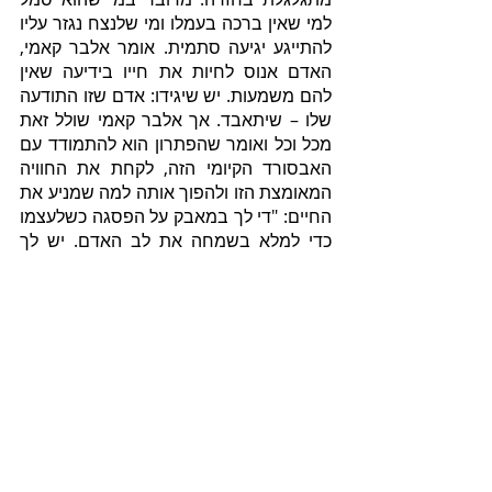
למי שאין ברכה בעמלו ומי שלנצח נגזר עליו 
להתייגע יגיעה סתמית. אומר אלבר קאמי, 
האדם אנוס לחיות את חייו בידיעה שאין 
להם משמעות. יש שיגידו: אדם שזו התודעה 
שלו – שיתאבד. אך אלבר קאמי שולל זאת 
מכל וכל ואומר שהפתרון הוא להתמודד עם 
האבסורד הקיומי הזה, לקחת את החוויה 
המאומצת הזו ולהפוך אותה למה שמניע את 
החיים: "די לך במאבק על הפסגה כשלעצמו 
כדי למלא בשמחה את לב האדם. יש לך 
לתאר את סיזיפוס כאדם מאושר". הרב יוסף 
משאש כתב באחת מאיגרותיו: "ועיקר חיי 
האדם – השמחה". איני חושב שהוא הכיר 
את אלבר קאמי ואת מחשבותיו הקיומיות, 
אך נדמה שמסקנתם זהה: "אֵין טוֹב מֵאֲשֶׁר 
יִשְׂמַח הָאָדָם בְּמַעֲשָׂיו" (שם).