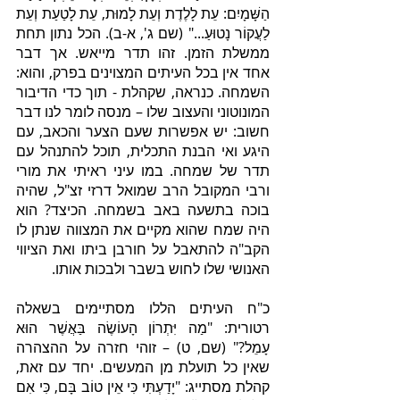
הַשָּׁמָיִם: עֵת לָלֶדֶת וְעֵת לָמוּת, עֵת לָטַעַת וְעֵת 
לַעֲקוֹר נָטוּעַ..." (שם ג', א-ב). הכל נתון תחת 
ממשלת הזמן. זהו תדר מייאש. אך דבר 
אחד אין בכל העיתים המצוינים בפרק, והוא: 
השמחה. כנראה, שקהלת - תוך כדי הדיבור 
המונוטוני והעצוב שלו – מנסה לומר לנו דבר 
חשוב: יש אפשרות שעם הצער והכאב, עם 
היגע ואי הבנת התכלית, תוכל להתנהל עם 
תדר של שמחה. במו עיני ראיתי את מורי 
ורבי המקובל הרב שמואל דרזי זצ"ל, שהיה 
בוכה בתשעה באב בשמחה. הכיצד? הוא 
היה שמח שהוא מקיים את המצווה שנתן לו 
הקב"ה להתאבל על חורבן ביתו ואת הציווי 
האנושי שלו לחוש בשבר ולבכות אותו.
כ"ח העיתים הללו מסתיימים בשאלה 
רטורית: "מַה יִּתְרוֹן הָעוֹשֶׂה בַּאֲשֶׁר הוּא 
עָמֵל?" (שם, ט) – זוהי חזרה על ההצהרה 
שאין כל תועלת מן המעשים. יחד עם זאת, 
קהלת מסתייג: "יָדַעְתִּי כִּי אֵין טוֹב בָּם, כִּי אִם 