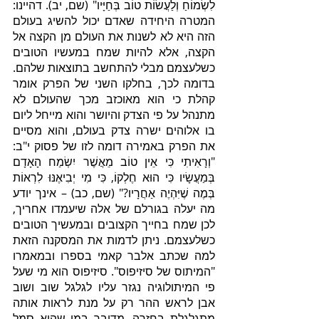
לִשְׂמוֹחַ וְלַעֲשׂוֹת טוֹב בְּחַיָּיו" (שם, יב). דהיינו: 
המטרה היחידה שאדם יכול להשיג בעולם 
הזה היא לא לשנות את העולם מן הקצה אל 
הקצה, אלא להיות שמח במעשיו הטובים 
כשלעצמם מבלי להתחשב בתוצאות שלהם. 
בדומה לכך, בחלקו השני של הפרק אומר 
קהלת כי הוא מאוכזב מכך שהעולם לא 
מתנהל על פי הצדק והיושר והוא מייחל ליום 
בו אלוהים ישרה צדק בעולם, והוא מסיים 
את הפרק באמירה דומה לזו של פסוק י"ב: 
"וְרָאִיתִי כִּי אֵין טוֹב מֵאֲשֶׁר יִשְׂמַח הָאָדָם 
בְּמַעֲשָׂיו כִּי הוּא חֶלְקוֹ, כִּי מִי יְבִיאֶנּוּ לִרְאוֹת 
בְּמֶה שֶׁיִּהְיֶה אַחֲרָיו?" (שם, כב) – אינך יודע 
מה יעלה בגורלם של אלה שיעמדו אחריך, 
לכן שמח בחייך הקצובים ובמעשיך הטובים 
כשלעצמם. ניתן לדמות את המסקנה הזאת 
למה שכתב אלבר קאמי בספרו ובמאמרו 
"המיתוס של סיזיפוס". סיזיפוס הוא מי שעל 
פי המיתולוגיה נגזר עליו לגלגל שוב ושוב 
אבן לראש ההר רק על מנת לראות אותה 
מתגלגלת בחזרה. מדובר במי שהוא סמל 