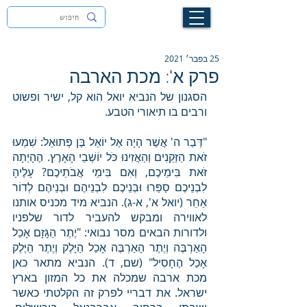
לעילוי נשמת זיוה חסיבה בת אסתר ז"ל
25 בפבר׳ 2021
פרק א': מכת הארבה
הסגנון של הנביא יואל הוא קל, ישיר ופשוט 
ורבים בו תיאורי הטבע. 
"דְּבַר ה' אֲשֶׁר הָיָה אֶל יוֹאֵל בֶּן פְּתוּאֵל: שִׁמְעוּ 
זֹאת הַזְּקֵנִים וְהַאֲזִינוּ כֹּל יוֹשְׁבֵי הָאָרֶץ. הֶהָיְתָה 
זֹּאת בִּימֵיכֶם, וְאִם בִּימֵי אֲבֹתֵיכֶם? עָלֶיהָ 
לִבְנֵיכֶם סַפֵּרוּ וּבְנֵיכֶם לִבְנֵיהֶם וּבְנֵיהֶם לְדוֹר 
אַחֵר (יואל א', א-ג). הנביא מיד מכניס אותנו 
לאווירה ומבקש להעביר לדור שלפניו 
ולדורות הבאים מסר נבואי: "יֶתֶר הַגָּזָם אָכַל 
הָאַרְבֶּה וְיֶתֶר הָאַרְבֶּה אָכַל הַיָּלֶק וְיֶתֶר הַיֶּלֶק 
אָכַל הֶחָסִיל" (שם, ד). הנביא מתאר כאן 
מכת ארבה שמכלה את כל המזון בארץ 
ישראל. את דבריי לפרק זה הקלטתי כאשר 