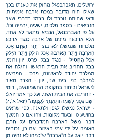
ירושלים. האברבנאל מחזק את טענתו בכך 
שאילו היה מדובר במכת ארבה אמיתית, 
ודאי שהיתה נזכרת ולו ברמז בדברי שאר 
הנביאים - בספר מלכים, ישעיה, ירמיה וכו'. 
על פי האברבנאל, הנביא מתאר לא אחד, 
אלא ארבעה מינים של ארבה כנגד ארבע 
מלכויות שנמשלו לארבה: "יֶתֶר 
הַגָּזָם 
אָכַל 
הָאַרְבֶּה וְיֶתֶר 
הָאַרְבֶּה 
אָכַל הַיָּלֶק וְיֶתֶר 
הַיֶּלֶק 
אָכַל 
הֶחָסִיל
" - כנגד בבל, פרס, יוון ורומי. 
בבל החריב את הבית הראשון והגלה את 
ממלכת יהודה לראשונה, פרס - הפריעה 
למהלך בנין בית שני, יוון - הצרה מאוד 
לישראל וביחוד בתקופת החשמונאים, ורומי 
- החריבה את הבית השני. ועל כך אמר יואל: 
"שָׂם גַּפְנִי לְשַׁמָּה וּתְאֵנָתִי לִקְצָפָה" (יואל א', ז) 
- ישראל נמשלו לגפן ולתאנה, כפי שראינו 
בהושע ט' ובעוד מקומות, וזהו אם כן המשך 
דברי משל הארבה המדברים על חרבן 
האומה על ידי עמי האיזור. אם כן, נכוחים 
דברי יואל על ה"ארבה" ש"כמהו לא נהיה מן 