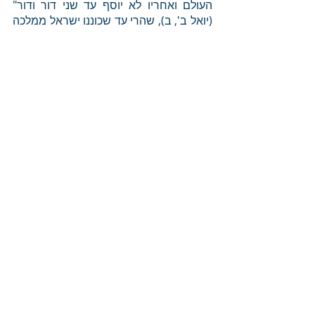
העולם ואחריו לא יוסף עד שני דור ודור" 
(יואל ב', ב), שהרי עד שכוננו ישראל ממלכה 
בארץ וישבו איש תחת גפנו ותחת תאנתו, 
עלה הארבה על הארץ וסילק את אותה 
שלווה שהיתה בגפן ובתאנה. 
פוסטים קשורים
הצג הכול