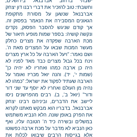
ישבתי ברחוב אברבנאל בירושלים, 
וחשבתי: טוב להזכיר את דברי רבנו דון יצחק 
אברבנאל שנשען על מסורת מתקופת 
הגאונים המסבירה את הנאמר בפסוק זה. 
אך קודם שניגש להסבר הפסוק, נקדים 
ונקשה קושיה: בספר שמות מופיע תיאור של 
מכת הארבה שפקדה את מצרים כחלק 
מעשר המכות שבאו על המצרים מאת ה'. 
ושם נאמר: "ויעל הארבה על כל ארץ מצרים 
וינח בכל גבול מצרים כבד מאד לפניו לא 
היה כן ארבה כמהו ואחריו לא יהיה כן" 
(שמות י', יד). והנה יואל מכריז ואומר על 
הארבה שעתיד לפקוד את ישראל: "כמהו לא 
נהיה מן העולם ואחריו לא יוסף עד שני דור 
ודור" (יואל ב', ב). רבים מהפרשנים ניסו 
ליישב את הדברים, וביניהם רבינו יצחק 
אברבנאל. בדבריו הוא מבקש מאתנו לקרוא 
את הפרק באופן שונה. הלא הנביא משתמש 
במשלים ובשירה כיד ה' הטובה עליו, ואף 
כאן הנביא לא מדבר על מכת ארבה כפשוטו 
אלא בגייסות הרבים שיבואו לכלות את 