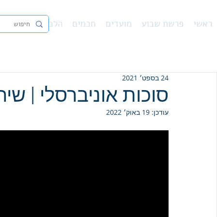
ראשי
פרשת שבוע
מועדים
חכמים
הלכה
נ"ך
פיו
24 בספט׳ 2021
סוכות אוניברסלי | שי
עודכן:
19 באוק׳ 2022