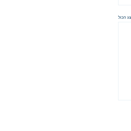
ג הכול
rav.davi