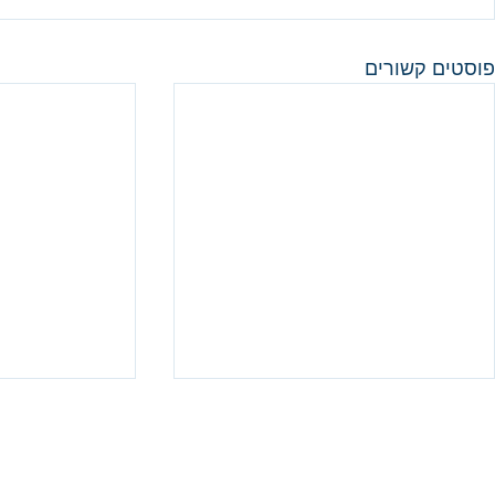
פוסטים קשורים
שיחה לחג הסוכות | שיחה עם
הרב ברשת ב׳
ליצירת ק