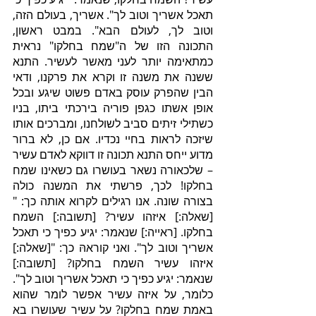
תאכל אשריך וטוב לך". אשריך, בעולם הזה, 
וטוב לך, לעולם הבא". במבט ראשון, 
התכונה הזו של ה"שמח בחלקו" נראית 
כמתאימה יותר לעני מאשר לעשיר. התנא 
ששנה את משנה זו וקרא את פרקנו, ודאי 
הבין שהפרק עוסק באדם פשוט שיגע ובכל 
אופן אשתו כגפן פוריה בירכתי ביתו, בניו 
כשתילי זיתים סביב לשולחנו, ומברכים אותו 
שיזכה לראות בחיי נכדיו. אם כן, לא ברור 
מדוע ייחס התנא תכונה זו דווקא לאדם עשיר 
– שלכאורה נשאר בעושרו גם כשאינו שמח 
בחלקו! לכך, פרשתי את המשנה כולה 
בצורה שונה. אנו רגילים לקרוא אותה כך: "
[שאלה:] איזהו עשיר? [תשובה:] השמח 
בחלקו. [ראייה:] שנאמר: יגיע כפיך כי תאכל 
אשריך וטוב לך". ואני קוראהּ כך: "[שאלה:] 
איזהו עשיר השמח בחלקו? [תשובה:] 
שנאמר: יגיע כפיך כי תאכל אשריך וטוב לך". 
כלומר, על איזה עשיר אפשר לומר שהוא 
באמת שמח בחלקו? על עשיר שעושרו בא 