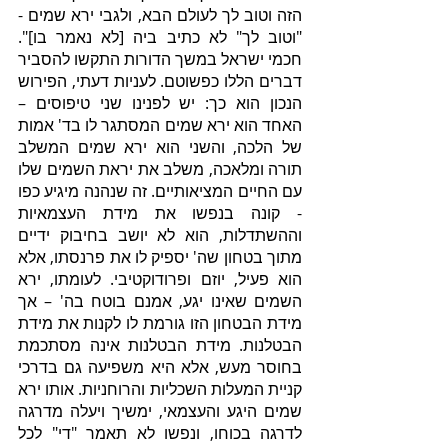
הזה וטוב לך לעולם הבא, ולגבי ירא שמים - 
"וטוב לך" לא כתיב ביה [לא נאמר בו]". 
חכמי ישראל במשך הדורות התקשו להסביר 
דברים הללו כפשוטם. לעניות דעתי, הפירוש 
הנכון הוא כך: יש לפנינו שני טיפוסים – 
האחד הוא ירא שמים המסתגר לו בד' אמות 
של הלכה, והשני הוא ירא שמים המשלב 
תורה ומלאכה, משלב את יראת השמים שלו 
עם החיים המציאותיים. זה שנהנה מיגיע כפו 
- קונה בנפשו את מידת העצמאיות 
וההשתדלות, הוא לא יושב בחיבוק ידיים 
מתוך בטחון שה' יספיק לו את פרנסתו, אלא 
הוא פעיל, יוזם ופרודוקטיבי. לעומתו, ירא 
השמים שאינו יגע, אמנם בוטח בה' – אך 
מידת הבטחון הזו גורמת לו לקנות את מידת 
הבטלנות. מידת הבטלנות אינה מסתכמת 
בחוסר מעש, אלא היא משפיעה גם בדרכי 
קניית המעלות השכליות והרוחניות. אותו ירא 
שמים היגע והעצמאי, ימשיך ויעלה מדרגה 
לדרגה בכוחו, ונפשו לא תאמר "די" לכל 