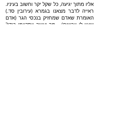
אליו מתוך יגיעה, כל שקל יקר וחשוב בעיניו. 
ראייה לדבר מצאנו בגמרא (עירובין סד.) 
האומרת שאדם שמחזיק בנכסי הגר (אדם 
שאין לו יורשים) – מה יעשה ויתקיימו בידו? 
והגמרא מביאה כמה דרכים על מנת שיוכל 
לקיים את הכסף. נמצאנו למדים שכסף 
שאדם לא יגע עליו – עליו לחשוב ולהתייגע 
על מנת לקיים אותו בידיו.
שני המדרשים שהבאנו קשורים זה לזה 
ובעלי מסר דומה. העושר והתורה, הגשמיות 
והרוחניות – טעמם הטוב הוא כאשר הם 
מגיעים על ידי יגיעה, לא על ידי בטלנות 
וחיבוק ידיים ולא מידיו של אלוהים בלבד – 
אלא על ידי יוזמה של האדם וברכת ה' עליו.