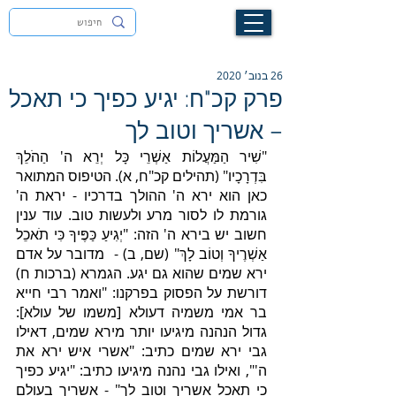
לעילוי נשמת זיוה חסיבה בת אסתר ז"ל
26 בנוב׳ 2020
פרק קכ"ח: יגיע כפיך כי תאכל
– אשריך וטוב לך
"שִׁיר הַמַּעֲלוֹת אַשְׁרֵי כָּל יְרֵא ה' הַהֹלֵךְ 
בִּדְרָכָיו" (תהילים קכ"ח, א). הטיפוס המתואר 
כאן הוא ירא ה' ההולך בדרכיו - יראת ה' 
גורמת לו לסור מרע ולעשות טוב. עוד ענין 
חשוב יש בירא ה' הזה: "יְגִיעַ כַּפֶּיךָ כִּי תֹאכֵל 
אַשְׁרֶיךָ וְטוֹב לָךְ" (שם, ב) -  מדובר על אדם 
ירא שמים שהוא גם יגע. הגמרא (ברכות ח) 
דורשת על הפסוק בפרקנו: "ואמר רבי חייא 
בר אמי משמיה דעולא [משמו של עולא]: 
גדול הנהנה מיגיעו יותר מירא שמים, דאילו 
גבי ירא שמים כתיב: "אשרי איש ירא את 
ה'", ואילו גבי נהנה מיגיעו כתיב: "יגיע כפיך 
כי תאכל אשריך וטוב לך" - אשריך בעולם 