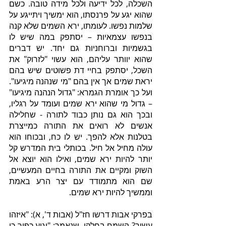
השכלה, לכל ידיעה ולכל מידה טובה. כשם 
שהוא יגע על פרנסתו, הוא ימשיך ויתייגע על 
שלמות נפשו. לעומתו, ירא השמים שלא קנה 
בנפשו עצמאיות – יסתפק במה שיש לו 
בגשמיות וברוחניות גם יחד. יש דברים 
שהוא יוותר עליהם, הוא עשוי "לזרוק" את 
השכל, יסתפק בחיי דת פשוטים שיש בהם 
יראת שמים אך אין בהם "מי שנהנה מיגיעו". 
ועל כך אומרת הגמרא: "גדול הנהנה מיגיעו" 
– גדול מי שהוא ירא שמים ועומד על רגליו, 
ובכך הוא גם נותן כבוד לתורה - שחלילה 
אנשים לא רואים את התורה כמייצרת 
בטלנות אלא להפך. יש לו כח, ובכוחו הוא 
עולה מחיל אל חיל. בכותלי בית המדרש קל 
יותר להיות ירא שמים, ואילו הוא יוצא אל 
השוק ומקיים את התורה בחיים המעשיים, 
שם הוא מתמודד עם יצר הרע באמת 
וממשיך להיות ירא שמים.
בפרקי אבות דרשו חז"ל (אבות ד', א): "איזהו 
עשיר? השמח בחלקו, שנאמר: "יגיע כפיך כי 