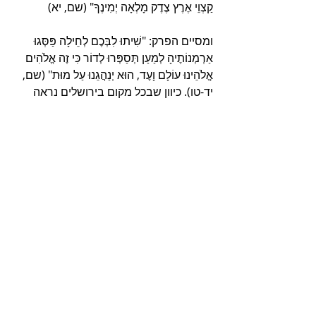
קַצְוֵי אֶרֶץ צֶדֶק מָלְאָה יְמִינֶךָ" (שם, יא) 
ומסיים הפרק: "שִׁיתוּ לִבְּכֶם לְחֵילָה פַּסְּגוּ 
אַרְמְנוֹתֶיהָ לְמַעַן תְּסַפְּרוּ לְדוֹר כִּי זֶה אֱלֹהִים 
אֱלֹהֵינוּ עוֹלָם וָעֶד, הוּא יְנַהֲגֵנוּ עַל מוּת" (שם, 
יד-טו). כיוון שבכל מקום בירושלים נראה 
הצדק והמוסר האלוהי, אתה מספר לדור 
אחרון על אלוהים, על הצדק והמוסר, ולא על 
מבנה הבתים ועיצוב העיר. אם כן, 
תפארתה של ירושלים הוא מוסריותה.
פוסטים קשורים
הצג הכול