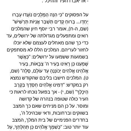
- אז יאבדו העיר וההיכל". 
על הפסוקים "כִּי הִנֵּה הַמְּלָכִים נוֹעֲדוּ עָבְרוּ 
יַחְדָּו… בְּרוּחַ קָדִים תְּשַׁבֵּר אֳנִיּוֹת תַּרְשִׁישׁ" 
(שם, ה-ח), אומר רבי יוסף חיון שהמלכים 
רואים ומתפעלים מגדולתה של ירושלים, עד 
כדי כך שהם מאחלים לעצמם שלא יוכלו 
לחזור לעריהם. המלכים הללו לא מסתפקים 
בשמועות ששמעו על ירושלים: "כַּאֲשֶׁר 
שָׁמַעְנוּ כֵּן רָאִינוּ בְּעִיר ה' צְבָאוֹת, בְּעִיר 
אֱלֹהֵינוּ אֱלֹהִים יְכוֹנְנֶהָ עַד עוֹלָם, סֶלָה" (שם, 
ט). המלכים חישבו בליבם שהקודש נמצא 
רק במקדש: "דִּמִּינוּ אֱלֹהִים חַסְדֶּךָ בְּקֶרֶב 
הֵיכָלֶךָ" (שם, י) - אך בפועל נוכחו לראות כי 
העיר כולה שטופה בנהרה של קדושה 
ומוסר. על כן הם מניחים שאם כך המצב 
בשווקים וברחובות, ודאי שבהיכל ה', 
בחדרים הפנימיים של בית המלך, המצב 
עוד יותר טוב: "כְּשִׁמְךָ אֱלֹהִים כֵּן תְּהִלָּתְךָ, עַל 