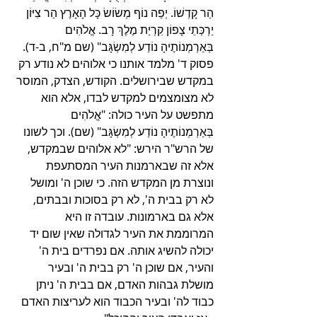
הַר קָדְשׁוֹ. יְפֵה נוֹף מְשׂוֹשׂ כָּל הָאָרֶץ הַר צִיּוֹן 
יַרְכְּתֵי צָפוֹן קִרְיַת מֶלֶךְ רָב. אֱלֹהִים 
בְּאַרְמְנוֹתֶיהָ נוֹדַע לְמִשְׂגָּב" (שם מ"ח, ב-ד). 
פסוק ד' מלמד אותנו כי אלוהים לא נודע רק 
במקדש שבירושלים. הקודש, הצדק, המוסר 
לא מצומצמים למקדש לבדו, אלא הוא 
מתפשט על העיר כולה: "אֱלֹהִים 
בְּאַרְמְנוֹתֶיהָ נוֹדַע לְמִשְׂגָּב" (שם). וכך לשונו 
של הרש"ר הירש: "לא אלוהים שבמקדש, 
אלא זה שבארמנות העיר המסתעפת 
ונוצרת מן המקדש הזה. כי שוכן ה' ומושל 
לא רק בבית ה', לא רק בסוכות ובבתים, 
אלא גם בארמונות. עובדה זו היא 
המרוממת את העיר לגדולה שאין שום יד 
יכולה להשיג אותה. אם נפרדים בית ה' 
והעיר, אם שוכן ה' רק בבית ה' ובעיר 
מושלת גבהות האדם, אם בבית ה' ניתן 
כבוד לה' ובעיר הכבוד הוא לעריצות האדם 