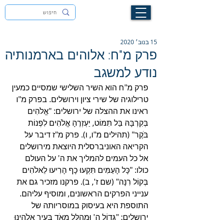
לעילוי נשמת זיוה חסיבה בת אסתר ז"ל
15 בנוב׳ 2020
פרק מ"ח: אלוהים בארמנותיה
נודע למשגב
פרק מ"ח הוא השיר השלישי שמסיים כמעין 
טרילוגיה של שירי ציון וירושלים. בפרק מ"ו 
ראינו את ההצלה של ירושלים: "אֱלֹהִים 
בְּקִרְבָּהּ בַּל תִּמּוֹט, יַעְזְרֶהָ אֱלֹהִים לִפְנוֹת 
בֹּקֶר" (תהילים מ"ו, ו). פרק מ"ז דיבר על 
הקריאה האוניברסלית היוצאת מירושלים 
אל כל העמים להמליך את ה' על העולם 
כולו: "כָּל הָעַמִּים תִּקְעוּ כָף הָרִיעוּ לֵאלֹהִים 
בְּקוֹל רִנָּה" (שם ז', ב). פרקנו מזכיר גם את 
ענייני הפרקים הראשונים, ומוסיף עליהם. 
התוספת היא בעיסוק במוסריותה של 
ירושלים: "גָּדוֹל ה' וּמְהֻלָּל מְאֹד בְּעִיר אֱלֹהֵינוּ 