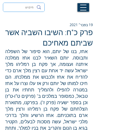
לעילוי נשמת זיוה חסיבה בת אסתר ז"ל
19 בפבר׳ 2021
פרק כ"ח: השיבו השביה אשר
שביתם מאחיכם
אחז, בנו של יותם, הוא סיפור של השפלה 
ותבוסה. יותם השאיר לבנו אחז ממלכה 
איתנה ועצומה, אך פקח בן רמליהו מלך 
ישראל עשה יד אחת עם רצין מלך ארם כדי 
להדיח את אחז ולכבוש את ממלכתו. הם 
חיכו למותו של יותם ורק אז עלו וצרו על אחז 
במטרה להפילו ולהמליך תחתיו את בן 
טבאל, כמסופר במלכים ב' (פרקים ט"ו-ט"ז) 
וכן בספר ישעיה (פרק ז'). בפרקנו, מתוארת 
הצלחתם של פקח בן רמליהו ורצין מלך 
ארם בתוכניתם. אחז הרשיע והלך בדרכי 
מלכי ישראל, עשה מסכות לבעלים, הקטיר 
בגיא בן הנום והקריב את בניו למולך, ותחת 