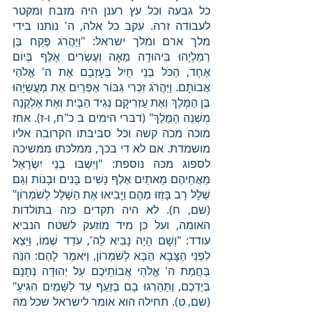
כל גבעה וכל עץ רענן היה מזבח ומקטר 
לעבודה זרה. עקב כל אלה, ה' נותנו בידי 
מלך ארם ומלך ישראל: "וַיַּהֲרֹג פֶּקַח בֶּן 
רְמַלְיָהוּ בִּיהוּדָה מֵאָה וְעֶשְׂרִים אֶלֶף בְּיוֹם 
אֶחָד, הַכֹּל בְּנֵי חָיִל בְּעָזְבָם אֶת ה' אֱלֹהֵי 
אֲבוֹתָם. וַיַּהֲרֹג זִכְרִי גִּבּוֹר אֶפְרַיִם אֶת מַעֲשֵׂיָהוּ 
בֶּן הַמֶּלֶךְ וְאֶת עַזְרִיקָם נְגִיד הַבָּיִת וְאֶת אֶלְקָנָה 
מִשְׁנֵה הַמֶּלֶךְ" (דברי הימים ב כ"ח, ו-ז). אחז 
מוכה מכה קשה וכל סביבתו הקרובה אליו 
מושמדת. אם לא די בכך, ממלכתו ממשיכה 
לספוג מכה נוספת: "וַיִּשְׁבּוּ בְנֵי יִשְׂרָאֵל 
מֵאֲחֵיהֶם מָאתַיִם אֶלֶף נָשִׁים בָּנִים וּבָנוֹת וְגַם 
שָׁלָל רָב בָּזְזוּ מֵהֶם וַיָּבִיאוּ אֶת הַשָּׁלָל לְשֹׁמְרוֹן" 
(שם, ח). לא היה תקדים כזה בתולדות 
האומה, ועל כן מיד מוזעק לשטח הנביא 
עודד: "וְשָׁם הָיָה נָבִיא לַה', עֹדֵד שְׁמוֹ, וַיֵּצֵא 
לִפְנֵי הַצָּבָא הַבָּא לְשֹׁמְרוֹן, וַיֹּאמֶר לָהֶם: הִנֵּה 
בַּחֲמַת ה' אֱלֹהֵי אֲבוֹתֵיכֶם עַל יְהוּדָה נְתָנָם 
בְּיֶדְכֶם, וַתַּהַרְגוּ בָם בְזַעַף עַד לַשָּׁמַיִם הִגִּיעַ" 
(שם, ט). תחילה הוא אומר לישראל שכל מה 