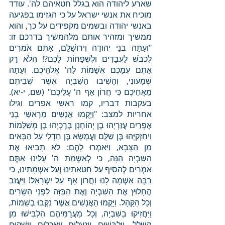
שארע ליהודה הוא בגלל חטאיהם לה'. עודד 
מוכיח את אנשי ישראל על כי הגזימו בפגיעה 
באנשי יהודה ובשמים מקפידים על כך, והוא 
ממשיך ומזהיר אותם מלהמשיך בדרכם זו: 
"וְעַתָּה בְּנֵי יְהוּדָה וִירוּשָׁלִַם, אַתֶּם אֹמְרִים 
לִכְבֹּשׁ לַעֲבָדִים וְלִשְׁפָחוֹת לָכֶם?! הֲלֹא רַק 
אַתֶּם עִמָּכֶם אֲשָׁמוֹת לַה' אֱלֹהֵיכֶם. וְעַתָּה 
שְׁמָעוּנִי, וְהָשִׁיבוּ הַשִּׁבְיָה אֲשֶׁר שְׁבִיתֶם 
מֵאֲחֵיכֶם כִּי חֲרוֹן אַף ה' עֲלֵיכֶם" (שם, י-יא). 
בעקבות דבריו, קמו ראשי אפרים וגילו 
אחריות למצב: "וַיָּקֻמוּ אֲנָשִׁים מֵרָאשֵׁי בְנֵי 
אֶפְרַיִם עֲזַרְיָהוּ בֶן יְהוֹחָנָן בֶּרֶכְיָהוּ בֶן מְשִׁלֵּמוֹת 
וִיחִזְקִיָּהוּ בֶּן שַׁלֻּם וַעֲמָשָׂא בֶּן חַדְלָי עַל הַבָּאִים 
מִן הַצָּבָא, וַיֹּאמְרוּ לָהֶם: לֹא תָבִיאוּ אֶת 
הַשִּׁבְיָה הֵנָּה, כִּי לְאַשְׁמַת ה' עָלֵינוּ אַתֶּם 
אֹמְרִים לְהֹסִיף עַל חַטֹּאתֵינוּ וְעַל אַשְׁמָתֵינוּ, כִּי 
רַבָּה אַשְׁמָה לָנוּ וַחֲרוֹן אָף עַל יִשְׂרָאֵל! וַיַּעֲזֹב 
הֶחָלוּץ אֶת הַשִּׁבְיָה וְאֶת הַבִּזָּה לִפְנֵי הַשָּׂרִים 
וְכָל הַקָּהָל. וַיָּקֻמוּ הָאֲנָשִׁים אֲשֶׁר נִקְּבוּ בְשֵׁמוֹת, 
וַיַּחֲזִיקוּ בַשִּׁבְיָה, וְכָל מַעֲרֻמֵּיהֶם הִלְבִּישׁוּ מִן 
הַשָּׁלָל, וַיַּלְבִּשׁוּם וַיַּנְעִלוּם וַיַּאֲכִלוּם וַיַּשְׁקוּם 