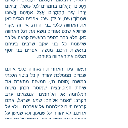
וַיְסֻכוּם וַיְנַהֲלוּם בַּחֲמֹרִים לְכָל כּוֹשֵׁל, וַיְבִיאוּם 
יְרֵחוֹ עִיר הַתְּמָרִים אֵצֶל אֲחֵיהֶם וַיָּשׁוּבוּ 
שֹׁמְרוֹן" (שם, יב-יד). שבט אפרים מגלים כאן 
את האחווה כלפי בני יהודה. אין זה מקרי 
שדווקא שבט אפרים נושא את דגל האחווה 
כאן. הלא כבר בספר בראשית קראנו על כך 
שלעומת כל בני יעקב שרבים ביניהם 
בראשית דרכם, מנשה ואפרים בני יוסף 
מגלים את האחווה ביניהם.
תיאור גילוי האחריות והאחווה כלפי אותם 
שבויים מממלכת יהודה קיבל ביטוי הלכתי 
במשנה (סוטה ח'). המשנה מתארת את 
שיחת המוטיבציה שמוסר הכהן משוח 
המלחמה אל הלוחמים הנמצאים ערב 
הקרב: "ואמר אליהם: שמע ישראל, אתם 
קרבים היום למלחמה 
על אויבכם
 – ולא על 
אחיכם. לא יהודה על שמעון, ולא שמעון על 
בנימין, שאם תפלו בידם - ירחמו עליכם, כמו 
שנאמר: "וַיָּקֻמוּ הָאֲנָשִׁים אֲשֶׁר נִקְּבוּ בְשֵׁמוֹת, 