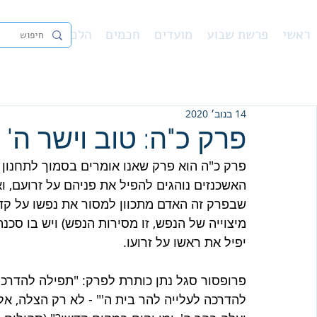
ראשי
פרשת שבוע
מועדים
חכמים
הלכה
נ"ך
פיו
14 בנוב׳ 2020
פרק כ"ה: טוב וישר ה'
פרק כ"ה הוא פרק שאנו אומרים בסמוך לתחנון מדי
האשכנזים נוהגים להפיל את פניהם על זרועם, ו
שבפרק זה האדם מתכוון למסור את נפשו על קדוש
מיצוייה של הנפש, זו מסירות הנפש) ויש בו סכנ
יפיל את ראשו על זרועו. 
פרופסור סגל נתן כותרת לפרק: "תפילה להדרכה ו
להדרכה לעלייה להר בית ה'" - לא רק הצלה, אל