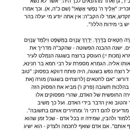
כ"ד, ג) ואחד מהתנאים לכך היה: "אשר לא נשא 
אֵלֶיךָ ה' נַפְשִׁי אֶשָּׂא!" (שם כ"ה, א). וכך אמרו 
דש, אמר לו הקב"ה: אין אתה יודע מי יעלה בהר 
ש בי מידות הללו!". 
ים בַּדָּרֶךְ. יַדְרֵךְ עֲנָוִים בַּמִּשְׁפָּט וִילַמֵּד עֲנָוִים 
דרכים. ישנה ההבנה הפשוטה - שהקב"ה מדריך את 
א (מכות י:) העוסק ברוצח בשגגה הנמלט לעיר 
אותו אליה. הגמרא מספרת על רבי חמא בר חנינא, 
 רוצח נפש בשגגה, היה פותח דווקא בפסוק: "טוב 
יה דורש: "אם לחטאים (לרוצחים בשגגה) מורה (את 
בהלכות תשובה (פרק ו') מביא את הפסוק הזה 
רה החופשית של האדם, שהרי מפסוקים אלו 
טוב ואין הדבר בידי האדם. ועל כך משיב 
ודיעים להם דרכי ה' ומחזירים אותם בתשובה". 
וד ולהבין, שמידה זו בכל אדם - שכל זמן שהוא 
 אותם". אם אדם שואף לחכמה ולצדק - הוא ישיג 