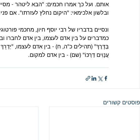
אותם. ועל כך אמרו חכמים: "הבא ליטהר - מסייע
ובלשון אלכימאי: "היקום נחלץ לעזרתו". אם פניו 
ונסיים בדבריו של רבי יוסף חיון, מחכמי פורט
כמדברים על בין אדם לעצמו, בין אדם לחברו ובין אדם למ
בַּדָּרֶךְ" (תהילים כ"ה, ח) - בין אדם לעצמו, "יַדְרֵךְ עֲ
עֲנָוִים דַּרְכּוֹ" (שם) - בין אדם למקום. 
פוסטים קשורים