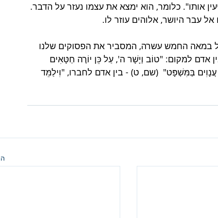
ין אותו". כלומר, הוא ימצא את עצמו נעזר על הדבר. 
אל עבר היושר, אלוהים עוזר לו. 
וגל במאה החמש עשרה, המסביר את הפסוקים שלנו 
קום: "טוֹב וְיָשָׁר ה', עַל כֵּן יוֹרֶה חַטָּאִים 
נָוִים בַּמִּשְׁפָּט"  (שם, ט) - בין אדם לחברו, "וִילַמֵּד 
הצ