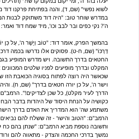
יעלה בהר ה', ומי יקום במקום קדשו?" (תהילים 
לשוא נפשי" (שם, ד), והנה בפתיחת פרקנו דוד מכריז: "
במדרש שוחר טוב: "היה דוד משתוקק לבנות המק
ה'? נקי כפים ובר לבב וכו', מיד שמח דוד ואמר: י
בהמשך הפרק, אומר דוד: "טוֹב וְיָשָׁר ה', עַל כֵּן יוֹרֶה חַטָּאִ
דַּרְכּוֹ" (שם, ח-ט). פסוקים אלו נדרשו בכמה 
החטאים בדרך התשובה. ויש מדרש המופיע בגמר
המקלט ובדרך מופיעים לפניו שלטים המכוונים 
שכאשר היה רוצה לפתוח בסוגיה הכואבת הזו של
וישר ה', על כן יורה חטאים בדרך" (שם, ח). וה
הדרך לעיר מקלט), כל שכן לצדיקים!". הרמב"ם 
כקושיה על הנחת היסוד של היהדות בדבר הבחי
משתמע שה' הוא המדריך את האדם בדרך הישר וה
הרמב"ם: "הטוב והישר - זה ששלח להם נביאים מ
ותשובה נוספת מביא הרמב"ם: "שנתן בהם כח ללמ
נמשך בדרכי החכמה והצדק - מתאווה להם ורודף