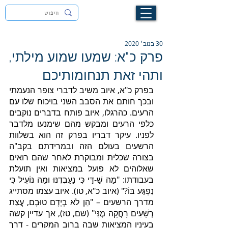
לעילוי נשמת זיוה חסיבה בת אסתר ז"ל
30 בנוב׳ 2020
פרק כ"א: שמעו שמוע מילתי,
ותהי זאת תנחומותיכם
בפרק כ"א, איוב משיב לדברי צופר הנעמתי 
ובכך חותם את הסבב השני בויכוח שלו עם 
הרעים. כהרגלו, איוב פותח בדברים נוקבים 
כלפי הרעים ומבקש מהם שימנעו מלדבר 
לפניו. עיקר דבריו בפרק זה הוא בשלוות 
הרשעים בעולם הזה ובמרידתם בקב"ה 
בצורה שכלית ומבוקרת לאחר שהם רואים 
שאלוהים לא פועל במציאות ואין תועלת 
בעבודתו: "מַה שַׁ-דַּי כִּי נַעַבְדֶנּוּ וּמַה נּוֹעִיל כִּי 
נִפְגַּע בּוֹ?" (איוב כ"א, טו). איוב עצמו מסתייג 
מדרך הרשעים – "הֵן לֹא בְיָדָם טוּבָם, עֲצַת 
רְשָׁעִים רָחֲקָה מֶנִּי" (שם, טז), אך עדיין קשה 
בעיניו המציאות שבה ברוב המקרים - דרך 