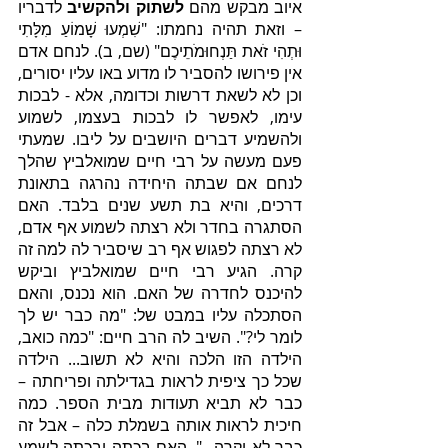
איוב מבקש מהם 
לשתוק ולהקשיב
 לדבריו 
– וזאת תהיה נחמתו: "שִׁמְעוּ שָׁמוֹעַ מִלָּתִי 
וּתְהִי זֹאת תַּנְחוּמֹתֵיכֶם" (שם, ב). לנחם אדם 
אין פירושו להסביר לו מדוע באו עליו יסורים, 
וכן לא לשאת דרשות וכדומה, אלא - לבכות 
עימו, לאפשר לו לבכות בעצמו, לשמוע 
ולהשמיע דברים היושבים על ליבו. שמעתי 
פעם מעשה על רבי חיים שמואלביץ שהלך 
לנחם אם שבתה היחידה נהרגה בתאונת 
דרכים, והיא בת תשע שנים בלבד. האם 
הסתגרה בחדר ולא רצתה לשמוע אף אדם, 
לא רצתה לפגוש אף רב שיסביר לה למה זה 
קרה. הגיע רבי חיים שמואלביץ וביקש 
להיכנס לחדרה של האם. הוא נכנס, והאם 
הסתכלה עליו במבט של: "מה כבר יש לך 
לומר לי?". השיב לה הרב חיים: "כמה כואב, 
הילדה הזו הלכה והיא לא תשוב... הילדה 
שכל כך ציפית לראות בגדילתה ופריחתה – 
כבר לא תביא תעודות מבית הספר. כמה 
חיכית לראות אותה בשמלת כלה – אבל זה 
כבר לא יקרה...". האם בכתה ובכתה לשמע 