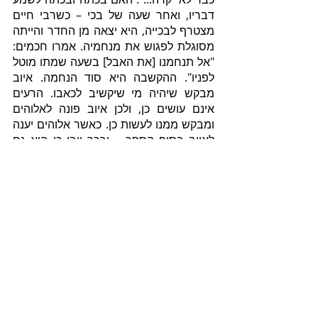
דבריו, ואחר שעה של בכי – כשרבי חיים 
מצטרף לבכייה, היא יצאה מן החדר והייתה 
מסוגלת לפגוש את מנחמיה. אמרו חכמים: 
"אל תנחמנו [את האבל] בשעה שמתו מוטל 
לפניו". ההקשבה היא סוד הנחמה. איוב 
מבקש שיהיה מי שיקשיב לכאבו. הרעים 
אינם עושים כן, ולכן איוב פונה לאלוהים 
ומבקש ממנו לעשות כן. כאשר אלוהים יענה 
לאיוב בסוף הספר – ובכך יובן כי הוא גם 
הקשיב – יתנחם איוב: "על כן אמאס וניחמתי 
על עפר ואפר" (שם מ"ב, ו). דבריו של 
אלוהים בסוף הספר אינם תשובות 
מפורשות לשאלותיו של איוב, אך עיקרם הם 
עצם ההקשבה לאיוב, שהיא היא נחמתו.  