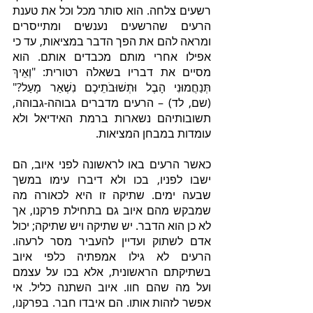
רשעים צלחה. הוא סותר מכל וכל את טענת 
הרעים שהרשעים נענשים ומתייסרים 
ומראה להם את הפך הדבר במציאות, עד כי 
אפילו אחרי מותם מכבדים אותם. הוא 
מסיים את דבריו בשאלה רטורית: "וְאֵיךְ 
תְּנַחֲמוּנִי הָבֶל וּתְשׁוּבֹתֵיכֶם נִשְׁאַר מָעַל?" 
(שם, לד) – הרעים מדברים גבוהה-גבוהה, 
תשובותיהם נשארות ברמת האידיאל ולא 
עומדות במבחן המציאות.
כאשר הרעים באו לראשונה לפני איוב, הם 
ישבו לפניו, בכו ולא דיברו עימו במשך 
שבעה ימים. שתיקה זו היא לכאורה מה 
שמבקש מהם איוב גם בתחילת פרקנו, אך 
לא כן הוא הדבר. יש שתיקה ויש שתיקה; יכול 
אדם לשתוק ועדיין להעביר מסר לרעהו. 
הרעים לא גילו אמפתיה כלפי איוב 
בשתיקתם הראשונית, אלא בכו על עצמם 
ועל מה שהם חוו. איוב השתנה כליל. אי 
אפשר לזהות אותו. הם איבדו חבר. בפרקנו, 