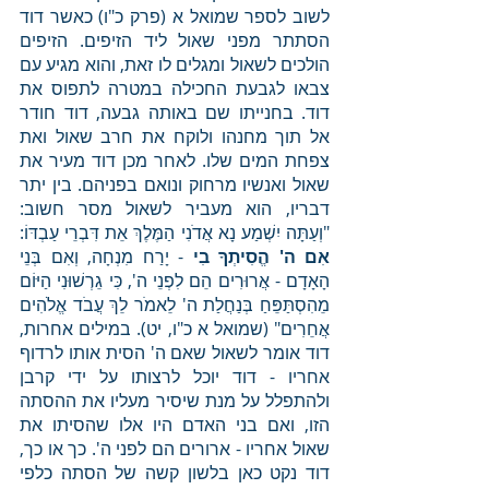
לשוב לספר שמואל א (פרק כ"ו) כאשר דוד 
הסתתר מפני שאול ליד הזיפים. הזיפים 
הולכים לשאול ומגלים לו זאת, והוא מגיע עם 
צבאו לגבעת החכילה במטרה לתפוס את 
דוד. בחנייתו שם באותה גבעה, דוד חודר 
אל תוך מחנהו ולוקח את חרב שאול ואת 
צפחת המים שלו. לאחר מכן דוד מעיר את 
שאול ואנשיו מרחוק ונואם בפניהם. בין יתר 
דבריו, הוא מעביר לשאול מסר חשוב: 
"וְעַתָּה יִשְׁמַע נָא אֲדֹנִי הַמֶּלֶךְ אֵת דִּבְרֵי עַבְדּוֹ: 
אִם ה' הֱסִיתְךָ בִי
 - יָרַח מִנְחָה, וְאִם בְּנֵי 
הָאָדָם - אֲרוּרִים הֵם לִפְנֵי ה', כִּי גֵרְשׁוּנִי הַיּוֹם 
מֵהִסְתַּפֵּחַ בְּנַחֲלַת ה' לֵאמֹר לֵךְ עֲבֹד אֱלֹהִים 
אֲחֵרִים" (שמואל א כ"ו, יט). במילים אחרות, 
דוד אומר לשאול שאם ה' הסית אותו לרדוף 
אחריו - דוד יוכל לרצותו על ידי קרבן 
ולהתפלל על מנת שיסיר מעליו את ההסתה 
הזו, ואם בני האדם היו אלו שהסיתו את 
שאול אחריו - ארורים הם לפני ה'. כך או כך, 
דוד נקט כאן בלשון קשה של הסתה כלפי 