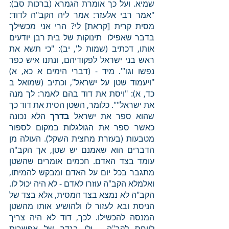
שמיא. ועל כך אומרת הגמרא (ברכות סב): 
"אמר רבי אלעזר: אמר ליה הקב"ה לדוד: 
מסית קרית [קראת] לי? הרי אני מכשילך 
בדבר שאפילו  תינוקות של בית רבן יודעים 
אותו, דכתיב (שמות ל', יב): "כי תשא את 
ראש בני ישראל לפקודיהם, ונתנו איש כפר 
נפשו וגו'". מיד - (דברי הימים א כא, א) 
"ויעמוד שטן על ישראל", וכתיב (שמואל ב 
כד, א): "ויסת את דוד בהם לאמר: לך מנה 
את ישראל"". כלומר, השטן הסית את דוד כך 
שהוא ספר את ישראל 
בדרך 
הלא נכונה 
כאשר ספר את הגולגלות במקום לספור 
מטבעות (בעזרת מחצית השקל). העולה מן 
הדברים הוא שאמנם יש שטן, אך הקב"ה 
עומד בצד האדם. חכמים אומרים שהשטן 
מתגבר בכל יום על האדם ומבקש להמיתו, 
ואלמלא הקב"ה עוזרו לאדם - לא היה יכול לו. 
הקב"ה לא נמצא בצד המסית, אלא בצד של 
הניסת ובא לעזור לו ולהושיע אותו מהשטן 
המנסה להכשילו. לכך, דוד לא היה צריך 
לייחס לקב"ה - ולו בגדר של אפשרות 