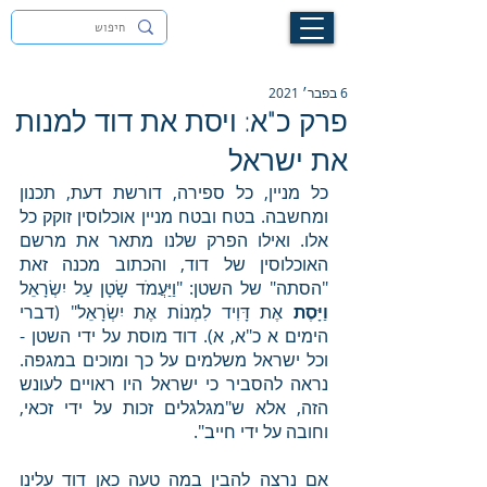
לעילוי נשמת זיוה חסיבה בת אסתר ז"ל
6 בפבר׳ 2021
פרק כ"א: ויסת את דוד למנות
את ישראל
כל מניין, כל ספירה, דורשת דעת, תכנון 
ומחשבה. בטח ובטח מניין אוכלוסין זוקק כל 
אלו. ואילו הפרק שלנו מתאר את מרשם 
האוכלוסין של דוד, והכתוב מכנה זאת 
"הסתה" של השטן: "וַיַּעֲמֹד שָׂטָן עַל יִשְׂרָאֵל 
וַיָּסֶת 
אֶת דָּוִיד לִמְנוֹת אֶת יִשְׂרָאֵל" (דברי 
הימים א כ"א, א). דוד מוסת על ידי השטן - 
וכל ישראל משלמים על כך ומוכים במגפה. 
נראה להסביר כי ישראל היו ראויים לעונש 
הזה, אלא ש"מגלגלים זכות על ידי זכאי, 
וחובה על ידי חייב". 
אם נרצה להבין במה טעה כאן דוד עלינו 