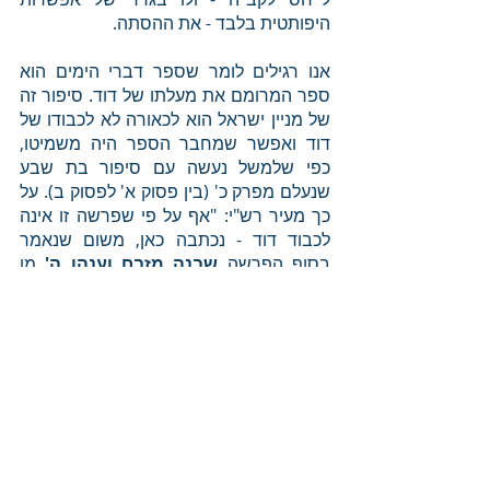
היפותטית בלבד - את ההסתה.
אנו רגילים לומר שספר דברי הימים הוא 
ספר המרומם את מעלתו של דוד. סיפור זה 
של מניין ישראל הוא לכאורה לא לכבודו של 
דוד ואפשר שמחבר הספר היה משמיטו, 
כפי שלמשל נעשה עם סיפור בת שבע 
שנעלם מפרק כ' (בין פסוק א' לפסוק ב). על 
כך מעיר רש"י: "אף על פי שפרשה זו אינה 
לכבוד דוד - נכתבה כאן, משום שנאמר 
בסוף הפרשה 
שבנה מזבח וענהו ה'
 מן 
השמים, 
וזה כבוד דוד
". כבודו של דוד 
מתגלה בסוף הסיפור כאשר נראה לעין כל 
שהקב"ה עומד לצד האדם. דוד מתפלל לה' 
וה' עונהו. השטן אינו יכול לו, מפני שהקב"ה 
נמצא עם דוד ומפסיק את המגפה שהחל 
בה השטן. 