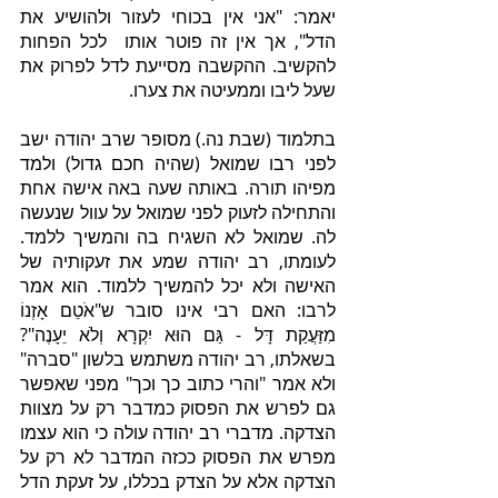
יאמר: "אני אין בכוחי לעזור ולהושיע את 
הדל", אך אין זה פוטר אותו  לכל הפחות 
להקשיב. ההקשבה מסייעת לדל לפרוק את 
שעל ליבו וממעיטה את צערו.
בתלמוד (שבת נה.) מסופר שרב יהודה ישב 
לפני רבו שמואל (שהיה חכם גדול) ולמד 
מפיהו תורה. באותה שעה באה אישה אחת 
והתחילה לזעוק לפני שמואל על עוול שנעשה 
לה. שמואל לא השגיח בה והמשיך ללמד. 
לעומתו, רב יהודה שמע את זעקותיה של 
האישה ולא יכל להמשיך ללמוד. הוא אמר 
לרבו: האם רבי אינו סובר ש"אֹטֵם אָזְנוֹ 
מִזַּעֲקַת דָּל - גַּם הוּא יִקְרָא וְלֹא יֵעָנֶה"? 
בשאלתו, רב יהודה משתמש בלשון "סברה" 
ולא אמר "והרי כתוב כך וכך" מפני שאפשר 
גם לפרש את הפסוק כמדבר רק על מצוות 
הצדקה. מדברי רב יהודה עולה כי הוא עצמו 
מפרש את הפסוק ככזה המדבר לא רק על 
הצדקה אלא על הצדק בכללו, על זעקת הדל 