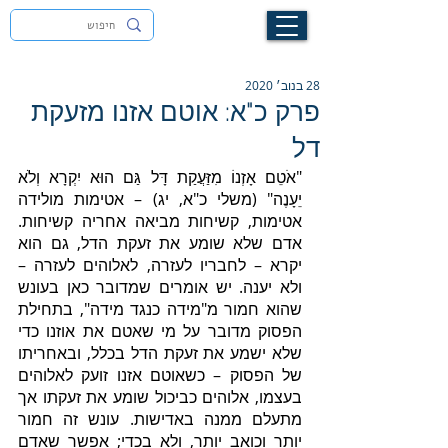
לעילוי נשמת זיוה חסיבה בת אסתר ז"ל
28 בנוב׳ 2020
פרק כ"א: אוטם אזנו מזעקת
דל
"אֹטֵם אָזְנוֹ מִזַּעֲקַת דָּל גַּם הוּא יִקְרָא וְלֹא 
יֵעָנֶה" (משלי כ"א, יג) – אטימות מולידה 
אטימות, קשיחות מביאה אחריה קשיחות. 
אדם שלא שומע את זעקת הדל, גם הוא 
יקרא – לחבריו לעזרה, לאלוהים לעזרה – 
ולא יענה. יש אומרים שמדובר כאן בעונש 
שהוא חמור מ"מידה כנגד מידה", בתחילת 
הפסוק מדובר על מי שאטם את אוזנו כדי 
שלא ישמע את זעקת הדל בכלל, ובאחריתו 
של הפסוק – כשאוטם אזנו זועק לאלוהים 
בעצמו, אלוהים כביכול שומע את זעקתו אך 
מתעלם ממנה באדישות. עונש זה חמור 
יותר וכואב יותר, ולא בכדי; אפשר שאדם 