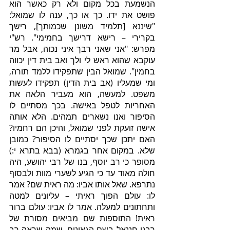
הנשמעת בכל מקום ולא רק כאשר הוא 
פושט את ידו. כך או כך, ענה לו שמואל: 
"שיננא [תלמיד משונן שכמותך], רישך 
בקרירי – רישא דרישך בחמימי". רש"י 
מפרש: "אני שאני רבך איני נכוה, אבל מר 
עוקבא שהוא ראש לי ולך ואב בית דין יכווה 
בחמין". שמואל הבין שתפקידו ללמד תורה, 
ומי שמעליו (אב בית הדין) תפקידו לעשות 
משפט. למעשה, הוא מעביר הלאה את 
האחריות לטפל באישה. בכך מסתיים לו 
הסיפור ואנו נשארים תמהים. הלא אותה 
אישה זועקת לפני שמואל, והיכן הם רחמיו? 
האם יתכן שכך יסתיים לו הסיפור? כמובן 
שלא. במקום אחר בגמרא (בבא בתרא י:) 
מסופר כי רב יוסף, בנו של רבי יהושע, היה 
חולה מאוד עד כי הגיע לשערי מוות ולבסוף 
נתרפא. שאל אותו אביו: מה ראית שם? אמר 
לו: עולם הפוך ראיתי – עליונים למטה 
ותחתונים למעלה. אמר לו אביו: עולם ברור 
ראית! התוספות שם מביאים מסורת של 
רבנו חננאל בשם הגאונים, שמה שראה רב 