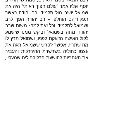
יוסף ועליו אמר "עולם הפוך ראיתי" היה את 
שמואל יושב מול תלמידו רב יהודה כאשר 
תפקידיהם הוחלפו – רב יהודה הפך לרב 
ושמואל לתלמיד. וכל זאת למה? משום שרב 
יהודה מחה בשמואל וביקש ממנו שישמע 
לקול האישה הזועקת לפניו, ושמואל תרץ לו 
מה שתרץ. אפשר לפרש ששמואל ראה את 
עצמו כחוליה בשרשרת ההיררכית והעביר 
את האחריות להושעת הדל לחוליה שמעליו, 
ואילו תלמידו - רב יהודה - לא היה מוכן 
לעבור לסדר היום על כך ומחה בידו. לכך, 
דווקא התלמיד הופך לראש. המנהיגות 
ניתנת למי שיש לו רגישות ונחישות, אך מי 
שאינו שומע ואינו רואה – אינו יכול להיות 
הראש בעולם האמת הברור. 