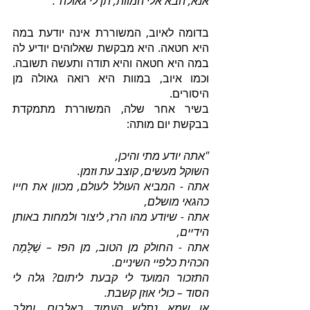
אנא, הבא אלי המוות, תן לי גאולה".
בדומה לאיוב, המשוררת אינה יודעת במה 
היא חטאה. היא מבקשת שאלוהים יודיע לה 
במה היא חטאה והיא תודה ותעשה תשובה. 
וכמו איוב, במוות היא רואה גאולה מן 
היסורים.
בשיר אחר שלה, המשוררת מתמקדת 
בבקשת יום מותה:
"אתה יודע מתי והיכן,
השוקל מעשים, קוצב עת וזמן.
אתה - המביא העולל לעולם, מכוון את חייו 
כהגאי מושלם,
אתה - שיודע מהו הרז, ליצור ולמחות באותן 
הידיים,
אתה - החולק מן הטוב, מן הפז – שַׁלָּמָה 
הכהית כלפיי השיניים.
התזכור המועד לי קבעת ליתום? גלה לי 
הסוד – כולי אוזן קשבת.
או שמא נתלש העמוד באלבום, ומלב 