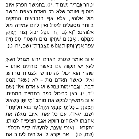
יִטְהַר גָּבֶר?" (שם ד', יז). בהמשך הפרק איוב 
מוסיף ואומר שלא רק האדם כאפס נחשב 
מול אלוהיו, אלא אף הנבראים החזקים 
ביותר מסוגלים ליפול ואין להם עמידה מול 
אלוהים: "וְאוּלָם הַר נוֹפֵל יִבּוֹל וְצוּר יֶעְתַּק 
מִמְּקֹמוֹ, אֲבָנִים שָׁחֲקוּ מַיִם תִּשְׁטֹף סְפִיחֶיהָ 
עֲפַר אָרֶץ וְתִקְוַת אֱנוֹשׁ הֶאֱבַדְתָּ" (שם, יח-יט).
איוב אומר שגורל האדם גרוע מגורל העץ; 
לעץ יש תקווה גם כאשר כורתים אותו – 
שהרי הוא יכול להתחדש ולצמוח מחדש, 
ואילו כאשר האדם מת – לא נשאר ממנו 
דבר: "וְגֶבֶר יָמוּת וַיֶּחֱלָשׁ וַיִּגְוַע אָדָם וְאַיּוֹ" (שם 
י"ד, י). כאן כביכול כפר בתחיית המתים. 
איוב ממשיך לבקש את מותו: "מִי יִתֵּן בִּשְׁאוֹל 
תַּצְפִּנֵנִי... כָּל יְמֵי צְבָאִי אֲיַחֵל עַד בּוֹא חֲלִיפָתִי" 
(שם, יג-יד). עם כל זאת, איוב מגלה את 
אהבתו לאלוהים דווקא אגב הציפייה למותו: 
"תִּקְרָא - וְאָנֹכִי אֶעֱנֶךָּ, לְמַעֲשֵׂה יָדֶיךָ תִכְסֹף" 
(שם, טו) – אם יקרא לו אלוהים לעזוב את 