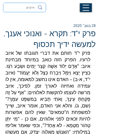
לעילוי נשמת זיוה חסיבה בת אסתר ז"ל
28 בנוב׳ 2020
פרק י"ד: תקרא - ואנוכי אענך,
למעשה ידיך תכסוף
פרק י"ד חותם את דברי תגובתו של איוב 
לרעיו. הפרק הזה כואב במיוחד מבחינת 
איוב: "אָדָם יְלוּד אִשָּׁה קְצַר יָמִים וּשְׂבַע רֹגֶז. 
כְּצִיץ יָצָא וַיִּמָּל וַיִּבְרַח כַּצֵּל וְלֹא יַעֲמוֹד" (איוב 
י"ד, א-ב) – האדם אינו נחשב למאומה, אין לו 
עמידה ואחיזה לאורך זמן. לפיכך, איוב 
מרשה לעצמו להקשות לאלוהים: "אַף עַל זֶה 
פָּקַחְתָּ עֵינֶךָ, וְאֹתִי תָבִיא בְמִשְׁפָּט עִמָּךְ?" 
(שם, ג). והלא אני האדם, אומר איוב, שייך 
למשפחת ה"טמאים" שאין להם אפשרות 
להיות זכאים לפני אלוהים, אם כן - "מִי יִתֵּן 
טָהוֹר מִטָּמֵא - לֹא אֶחָד?", וכפי שאמר אליפז 
במילותיו: "הַאֱנוֹשׁ מֵאֱלוֹהַ יִצְדָּק, אִם מֵעֹשֵׂהוּ 