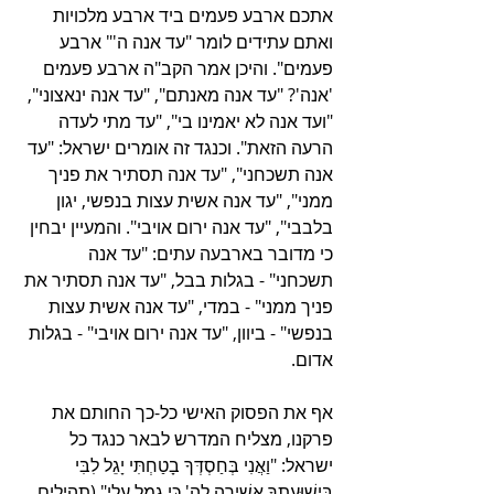
אתכם ארבע פעמים ביד ארבע מלכויות 
ואתם עתידים לומר "עד אנה ה'" ארבע 
פעמים". והיכן אמר הקב"ה ארבע פעמים 
'אנה'? "עד אנה מאנתם", "עד אנה ינאצוני", 
"ועד אנה לא יאמינו בי", "עד מתי לעדה 
הרעה הזאת". וכנגד זה אומרים ישראל: "עד 
אנה תשכחני", "עד אנה תסתיר את פניך 
ממני", "עד אנה אשית עצות בנפשי, יגון 
בלבבי", "עד אנה ירום אויבי". והמעיין יבחין 
כי מדובר בארבעה עתים: "עד אנה 
תשכחני" - בגלות בבל, "עד אנה תסתיר את 
פניך ממני" - במדי, "עד אנה אשית עצות 
בנפשי" - ביוון, "עד אנה ירום אויבי" - בגלות 
אדום. 
אף את הפסוק האישי כל-כך החותם את 
פרקנו, מצליח המדרש לבאר כנגד כל 
ישראל: "וַאֲנִי בְּחַסְדְּךָ בָטַחְתִּי יָגֵל לִבִּי 
בִּישׁוּעָתֶךָ אָשִׁירָה לַה' כִּי גָמַל עָלָי" (תהילים 