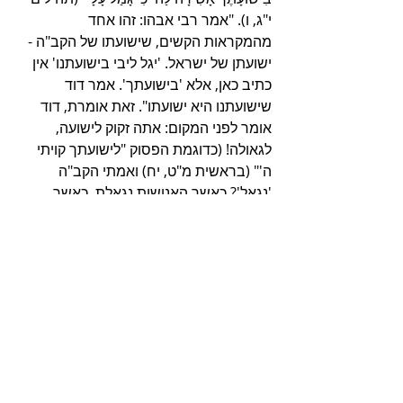
י"ג, ו). "אמר רבי אבהו: זהו אחד 
מהמקראות הקשים, שישועתו של הקב"ה - 
ישועתן של ישראל. 'יגל ליבי בישועתנו' אין 
כתיב כאן, אלא 'בישועתך'. אמר דוד 
שישועתנו היא ישועתו". זאת אומרת, דוד 
אומר לפני המקום: אתה זקוק לישועה, 
לגאולה! (כדוגמת הפסוק "לישועתך קויתי 
ה'" (בראשית מ"ט, יח) ואמתי הקב"ה 
'נגאל'? כאשר האנושות נגאלת, כאשר 
ישראל נגאלים. אגב, גם כאן המדרש מחלק 
את הפסוק לארבעה חלקים היסטוריים: 
"ואני בחסדך בטחתי" - בבבל, "יגל ליבי 
בישועתך" - במדי, "אשירה לה'" - ביוון, "כי 
גמל עלי" - באדום. 