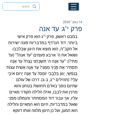
לעילוי נשמת זיוה חסיבה בת אסתר ז"ל
14 בנוב׳ 2020
פרק י"ג: עד אנה
במבט ראשון, פרק י"ג הוא פרק אישי 
ביותר. דוד הנרדף במדבריות פונה ישירות 
אל הקב"ה, הוא מוצא את היגון שבלבבו 
ושואל את ה' ארבע פעמים "עד אנה?" (עד 
מתי?): "עַד אָנָה ה' תִּשְׁכָּחֵנִי נֶצַח? עַד אָנָה 
תַּסְתִּיר אֶת פָּנֶיךָ מִמֶּנִּי? עַד אָנָה אָשִׁית עֵצוֹת 
בְּנַפְשִׁי, יָגוֹן בִּלְבָבִי יוֹמָם? עַד אָנָה יָרוּם אֹיְבִי 
עָלָי? (תהילים י"ג, ב-ג). דרכו של עולם 
שהיום נוסך באדם תחושת בטחון והוא 
מרנין את לבבו, ואילו הלילה הקודר מאיים 
עליו. אך עבור דוד המסתתר והנמלט מפני 
שאול במדבריות, היום הוא המאיים והלילה 
הוא המגן, ועל כן היגון מלווה אותו דווקא 