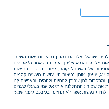
טים
לעי
ית ישראל. אלו הם כמובן נביאי 
ונביאות 
השקר: 
"ואתה בן אדם שים פניך אל בנות עמך המתנבאות מלבהן והנבא עליהן. ואמרת כה אמר ה' אלוהים 
למתפרות כסתות על כל אצילי ידי ועשות המספחות על ראש כל קומה, לצודד נפשות. הנפשות 
תצודדנה לעמי ונפשות לכנה תחיינה?" (יחזקאל י"ג, יז-יט). אותן נביאות היו עושות מעשים קסמים 
וכישופים, היו מרשימות את הקהל שפונה אליהן, ומספרות להן שבידן להחיות ולהמית, והאנשים קנו 
את זה. הן צדות אותן בקסמיהן. ובכך הן מחללות את שם ה': "ותחללנה אותי אל עמי בשעלי שערים 
ובפתותי לחם להמית נפשות אשר לא תמותנה ולחיות נפשות אשר לא תחיינה בכזבכם לעמי שמעי 