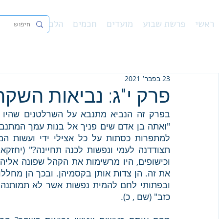
ראשי
פרשת שבוע
מועדים
חכמים
הלכה
נ"ך
פיו
23 בפבר׳ 2021
פרק י"ג: נביאות השקר
בפרק זה הנביא מתנבא על השרלטנים שהיו לב
כזב" (שם , כ). 