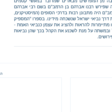
מהם אותם מעשים שעשו נביאות השקר? הרבה מן המפרשים מבארים שמדובר במעשי קסמים 
וכישופים שאיננו יודעים מהם. מעניין לראות מה שפירש רבנו אברהם בן הרמב"ם בשם רבי אברהם 
החסיד (כנראה האבן עזרא). רבי אברהם בן הרמב"ם היה מתבונן רבות בדרכי הסופים (המיסטיקנים, 
הקבליים המוסלמיים) וחשב לשחזר בעזרתם את דרך נביאי ישראל שנשכחה מידינו. בספרו "המספיק 
לעובדי ה'", אומר רבי אברהם שהנשים הללו היו מתיימרות להראות ולהציג את עצמן כנביאי האמת - 
לבשו מלבושי עוני, והיו מצמצמות עצמן במאכל ובמשתה על מנת לשכנע את הקהל בכך שהן נביאות 
רושים. 
הצ