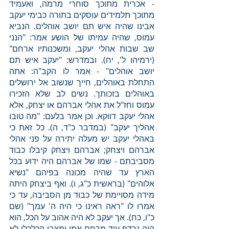
- אכרית מתוכך סוחרי מרמה, ואעמיד 
מתוכך תלמידים עוסקים בתורה כבימי יעקב 
אבינו שהיה איש תם יושב אוהלים. הנביא 
עמוס, שהיה עמיתו של הושע אמר: "הנני 
שב שבות אהלי יעקב, ומשכנותיו ארחם" 
(ירמיהו ל', יח). ובמדרש: "יעקב איש תם 
יושב אוהלים" - אמר לו הקב"ה: אתה 
התחלת באוהלים, חייך שנשוב אל ירושלים 
באוהלים בזכותך. נשים לב שלא הזכירו 
עמוס וחז"ל את אהלי אברהם או יצחק, אלא 
אהלי יעקב דווקא. וכן אמר בלעם: "מה טובו 
אהליך יעקב" (במדבר כ"ד, ה). כל זאת כי 
באהלי יעקב יש מעלה יתירה על פני אהלי 
אברהם ויצחק; אברהם ויצחק קיבלו כבוד 
מסביבתם - שמו של אברהם היה ידוע בכל 
הארץ עד שהיה מכונה בפיהם "נשיא 
אלוהים" (בראשית כ"ג, ו). ואף ביצחק היתה 
מידה מסויימת של כבוד מן הסביבה, עד כי 
אמרו לו "ראה ראינו כי היה ה' עמך" (שם 
כ"ו, כח). אך יעקב לא היה אהוב על הכל, הוא 
היה נרדף עוד מרחם אמו ומצבו הכלכלי לא 