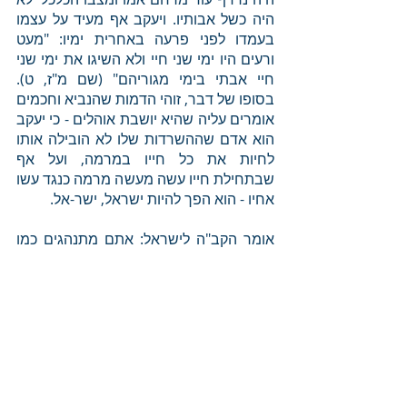
היה כשל אבותיו. ויעקב אף מעיד על עצמו 
בעמדו לפני פרעה באחרית ימיו: "מעט 
ורעים היו ימי שני חיי ולא השיגו את ימי שני 
חיי אבתי בימי מגוריהם" (שם מ"ז, ט). 
בסופו של דבר, זוהי הדמות שהנביא וחכמים 
אומרים עליה שהיא יושבת אוהלים - כי יעקב 
הוא אדם שההשרדות שלו לא הובילה אותו 
לחיות את כל חייו במרמה, ועל אף 
שבתחילת חייו עשה מעשה מרמה כנגד עשו 
אחיו - הוא הפך להיות ישראל, ישר-אל. 
אומר הקב"ה לישראל: אתם מתנהגים כמו 
כנען, עושים מרמה, וחושבים לתרץ זאת 
בכך שאין לכם ברירה בתוך מלחמת 
ההשרדות שבה אתם נמצאים - אם כך, 
אשיב אתכם למצב הראשון, למצב הרוחני 
של "איש תם יושב אוהלים", תם - שאינו 
חריף לרמות (רש"י). אשיבכם לאותה 
תמימות שתוביל אתכם לתיקון עולם.