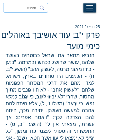
לעילוי נשמת זיוה חסיבה בת אסתר ז"ל
25 בפבר׳ 2021
פרק י"ב: עוד אושיבך באוהלים
כימי מועד
הנביא מתאר את ישראל כבוטחים בעושר 
שלהם, עושר שהושג בכחש ובמרמה. "כנען 
- בידו מאזני מרמה, לעשוק אהב" (הושע י"ב, 
ח) - הכנענים היו סוחרים בארץ, וישראל 
למדו מהם את דרכי המסחר הפגומות 
שלהם. "לעשוק אהב" - לא היו גונבים מתוך 
מחסור, שהרי "לֹא יָבוּזוּ לַגַּנָּב, כִּי יִגְנוֹב לְמַלֵּא 
נַפְשׁוֹ כִּי יִרְעָב" (משלו ו', ל), אלא היתה להם 
אהבה למעשה העושק. יתירה מכך, היתה 
להם הצדקה לכך: "ויאמר אפרים: אך 
עשרתי, מצאתי און לי" (הושע י"ב, ט) - 
התעשרתי והוספתי לעצמי כח וממון, "כל 
יגיעי לא ימצאו לי עון אשר חטא" (שם) - אני 