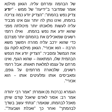
של הבהמה ומרחם עליה. הגאון מוילנא 
אומר שמדובר ב"ידיעה" של ממש - "
יודע
צדיק נפש בהמתו": "הצדיק יודע כמה צריכה 
בהמתו, ואינו נותן לה יותר וגם אינו מכביד 
עליה לעשות מלאכתו יותר מיכולתה מפני 
שהוא יודע את נפש בהמתו.  ואילו רחמי 
רשעים שמאכילים את בהמתם יותר מצרכם 
כדי שהוא ירכב עליה מהרה וימשוך משא 
הרבה – הוא אכזרי". הגאון מוילנא לוקח גם 
את הנמשל ומסביר: "הצדיק יודע את הנפש 
הבהמית שלו, המתאווה – שהוא הגוף, ואינו 
מרחם על עצמו למלאות תאוותו. אבל רחמי 
רשעים, שלכאורה מרחמים על גופם, 
ומאביסים אותו ומלעיטים אותו – הוא 
אכזרי".
הגמרא (ברכות מ) אומרת: "אמר רבי יהודה 
אמר רב: אסור לאדם שיאכל קודם שיתן 
מאכל לבהמתו, שנאמר: "ונתתי עשב בשדך 
לבהמתך" ואחר כך "ואכלת ושבעת"". 