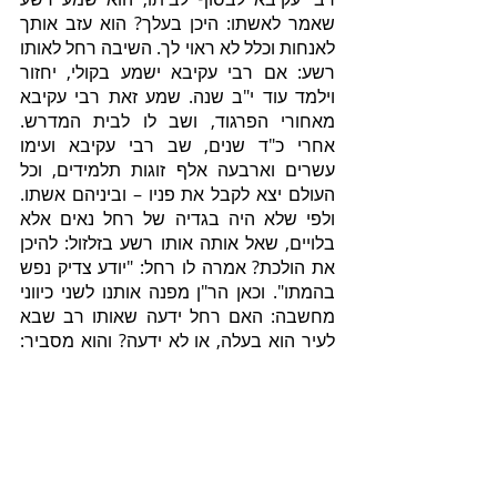
שאמר לאשתו: היכן בעלך? הוא עזב אותך 
לאנחות וכלל לא ראוי לך. השיבה רחל לאותו 
רשע: אם רבי עקיבא ישמע בקולי, יחזור 
וילמד עוד י"ב שנה. שמע זאת רבי עקיבא 
מאחורי הפרגוד, ושב לו לבית המדרש. 
אחרי כ"ד שנים, שב רבי עקיבא ועימו 
עשרים וארבעה אלף זוגות תלמידים, וכל 
העולם יצא לקבל את פניו – וביניהם אשתו. 
ולפי שלא היה בגדיה של רחל נאים אלא 
בלויים, שאל אותה אותו רשע בזלזול: להיכן 
את הולכת? אמרה לו רחל: "יודע צדיק נפש 
בהמתו". וכאן הר"ן מפנה אותנו לשני כיווני 
מחשבה: האם רחל ידעה שאותו רב שבא 
לעיר הוא בעלה, או לא ידעה? והוא מסביר: 
על דעת זה שרחל ידעה שזהו רבי עקיבא – 
התכוונה לומר: יודע הוא שמה שנצטערתי לא 
היה אלא בשבילו, ולא אתגנה בעיניו גם אם 
בגדיי אינם יפים. ועל דעת זה שרחל לא 
ידעה את זהות החכם שהגיע – התכוונה 
לומר: איני חוששת לבזיוני מפני שצדיק 