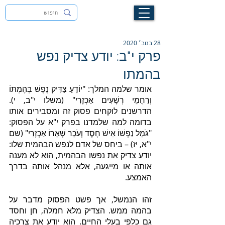
לעילוי נשמת זיוה חסיבה בת אסתר ז"ל
28 בנוב׳ 2020
פרק י"ב: יודע צדיק נפש
בהמתו
אומר שלמה המלך: "יוֹדֵעַ צַדִּיק נֶפֶשׁ בְּהֶמְתּוֹ 
וְרַחֲמֵי רְשָׁעִים אַכְזָרִי" (משלו י"ב, י). 
הדרשנים לוקחים פסוק זה ומסבירים אותו 
בדומה למה שלמדנו בפרק י"א על הפסוק: 
"גֹּמֵל נַפְשׁוֹ אִישׁ חָסֶד וְעֹכֵר שְׁאֵרוֹ אַכְזָרִי" (שם 
י"א, יז) – ביחס של אדם לנפש הבהמית שלו: 
יודע צדיק את נפשו הבהמית, הוא לא מענה 
אותה או מייגעה, אלא מנהל אותה בדרך 
האמצע.
זהו הנמשל, אך פשט הפסוק מדבר על 
בהמה ממש. הצדיק מלא חמלה, חן וחסד 
גם כלפי בעלי החיים. הוא יודע את צרכיה 