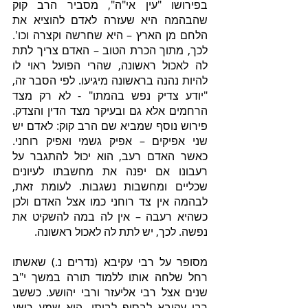
בפירושו "עין אי"ה", מסביר הרב קוק 
שהבהמה היא שעזרה לאדם להוציא את 
הלחם מן הארץ – היא שחרשה וקצרה וכו'. 
לכך, מתוך הכרת הטוב – האדם צריך לתת 
לה לאכול ראשונה, שהרי הפועל ראוי לו 
להיות נהנה בראשונה מיגיעו. לפי הסבר זה, 
"יודע צדיק נפש בהמתו" - לא רק מצד 
הרחמים אלא גם ובעיקר מצד הדין והצדק. 
פירוש נוסף שמביא שם הרב קוק: לאדם יש 
שני אפיקים – אפיק גשמי ואפיק רוחני. 
כאשר האדם רעב, הוא יכול להתגבר על 
רעבונו אם יפנה את מחשבתו לעיונים 
שכליים ומחשבות נשגבות. לעומת זאת, 
לבהמה אין צד רוחני כמו אצל האדם ולכן 
כשהיא רעבה – אין לה במה להשקיט את 
נפשה. לכך, יש לתת לה לאכול ראשונה.
מסופר על רבי עקיבא (נדרים נ.) שאשתו 
רחל שלחה אותו ללמוד תורה במשך י"ב 
שנים אצל רבי אליעזר ורבי יהושע. כששב 
רבי עקיבא לבסוף לביתו, הוא שמע רשע 