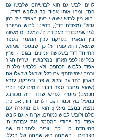
לויים, לבש גם הוא לבושיהם שלבשו גם 
הם". ומהו אותו אפוד בד שלובש דויד? - 
"הוא מין לבוש שעשוי כעין האפוד של כהן 
גדול" (מצודת דוד), דהיינו: לבוש המיוחד 
למי שמתבודד בעבודת ה'. המלבי"ם משווה 
בין הנאמר בפרקנו לבין הנאמר בספר 
שמואל, והוא עומד על כך שבספר שמואל 
התייחד דוד בשלושה עניינים: בגופו - שרץ 
בכל עוז לפני הארון, במלבושיו - שהיה חגור 
אפוד כלבוש הכהנים ולא כלבוש מלכות, 
ובמה שהשתתף עם כלל ישראל שהעלו את 
הארון בתרועה ובקול שופר. ובפרקנו, עזרא 
(שהוא מחבר ספר דברי הימים לפי דברי 
חכמים) מוסיף לפרש שדוד היה מכורבל 
במעיל בוץ וכמוהו גם הלויים. דוד, אם כך, 
נמצא במצב מעניין; הוא גם מתערה עם 
כולם ולובש לבוש כמותם, אך הוא גם לובש 
אפוד בד ייחודי המסמל את עבודת ה' 
המיוחדת לו. וכך, זוכים ליתרונות שני 
הצדדים - השמחה היא שמחה של הכלל, 