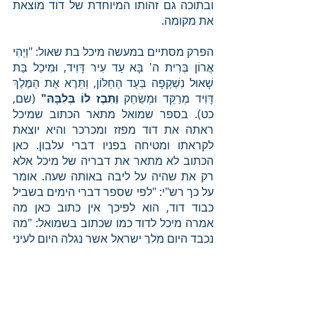
ובתוכה גם זהותו המיוחדת של דוד מוצאת 
את מקומה. 
הפרק מסתיים במעשה מיכל בת שאול: "וַיְהִי 
אֲרוֹן בְּרִית ה' בָּא עַד עִיר דָּוִיד, וּמִיכַל בַּת 
שָׁאוּל נִשְׁקְפָה בְּעַד הַחַלּוֹן, וַתֵּרֶא אֶת הַמֶּלֶךְ 
דָּוִיד מְרַקֵּד וּמְשַׂחֵק 
וַתִּבֶז לוֹ בְּלִבָּהּ"
 (שם, 
כט). בספר שמואל מתאר הכתוב שמיכל 
ראתה את דוד מפזז ומכרכר והיא יוצאת 
לקראתו ומטיחה בפניו דברי עלבון. כאן 
הכתוב לא מתאר את דבריה של מיכל אלא 
רק את שהיה על ליבה באותה שעה. אומר 
על כך רש"י: "לפי שספר דברי הימים בשביל 
כבוד דוד, הוא לפיכך אין כתוב כאן מה 
אמרה מיכל לדוד כמו שכתוב בשמואל: "מה 
נכבד היום מלך ישראל אשר נגלה היום לעיני 
אמהות עבדיו כהגלות נגלות אחד הריקים..." 
- כי זילותא של דוד היה שאמרה לו אשה כן". 
זהו ההבדל התהומי בין מיכל ובית אביה 
שהיו מורמים מעם לבין דוד שהיה איש של 
החיים, איש שנלקח מהנווה שאחר הצאן 