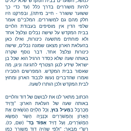
למשל, השוערים בבית המקדש שלא יכולים 
להיות משוררים בדרך כלל (עד כדי כך 
ששוער ששורר - חייב מיתה), ובפרקנו היו 
חלק מהם גם למשוררים. המלבי"ם אומר 
שלפי הדין אין מוסיפים בעבודת הלויים 
בבית המקדש על שישה נבלים וצלצל אחד 
ולא פוחתים מתשעה כינורות, ואילו כאן 
בהעלאת הארון מצאנו שמונה נבלים, שישה 
כינורות וצלצל אחד. דבר נוסף שקרה 
באותה שעה שלא כסדר הרגיל הוא שכל בן 
ישראל שידע לנגן הצטרף לחגיגה וניגן, מה 
שאסור בבית המקדש. המפרשים הסבירו 
ואמרו שהדברים נעשו לכבוד הארון ומחוץ 
לבית המקדש ולכן הותרו לשעה. 
הכתוב מתאר לנו את לבושם של דוד והלויים 
באותה שעה של העלאת הארון: "וְדָוִיד 
מְכֻרְבָּל בִּ
מְעִיל בּוּץ
, וְכָל הַלְוִיִּם הַנֹּשְׂאִים אֶת 
הָאָרוֹן וְהַמְשֹׁרְרִים וּכְנַנְיָה הַשַּׂר הַמַּשָּׂא 
הַמְשֹׁרְרִים, וְעַל דָּוִיד 
אֵפוֹד בָּד
" (שם, כז). 
רש"י מבאר: "ולפי שהיה דוד משורר כמו 