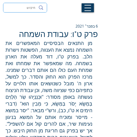
לעילוי נשמת זיוה חסיבה בת אסתר ז"ל
6 בפבר׳ 2021
פרק ט"ו: עבודת השמחה
מן התנאים הבסיסיים המאפשרים את 
השמחה נמצא את הענווה, הפשטות וישרות 
הלב. בפרק ט"ו, דוד מעלה את הארון 
בשמחה. מה שמאפשר את שמחתו ואת 
שמחת העם כולו הם אותם דברים שמנינו. 
מרכז הפרק הוא החוק והסדר. כך למשל, 
ארון ה' מובל כשנושאים אותו הלויים על 
כתפיהם כפי שציווה משה, וכן עבודת הניצוח 
נעשתה באופן מסודר: "וּכְנַנְיָהוּ שַׂר הַלְוִיִּם 
בְּמַשָּׂא יָסֹר בַּמַּשָּׂא, כִּי מֵבִין הוּא" (דברי 
הימים א ט"ו, כב), ורש"י מבאר: "יסר במשא 
- מייסר ומוכיח אותם על המשא בניגון 
נעימות שיר, אם להרים קול אם להשפיל". 
אך יש בפרק גם חריגת מן החוק היבש. כך 