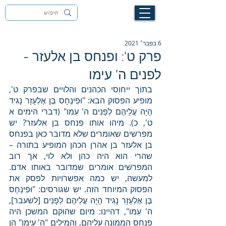
לעילוי נשמת זיוה חסיבה בת אסתר ז"ל
6 בפבר׳ 2021
פרק ט': ופנחס בן אלעזר -
לפנים ה' עימו
בתוך ייחוסי הכהנים והלויים שבפרק ט', 
מופיע הפסוק הבא: "וּפִינְחָס בֶּן אֶלְעָזָר נָגִיד 
הָיָה עֲלֵיהֶם לְפָנִים ה' עִמּו" (דברי הימים א 
ט', כ). מיהו אותו פנחס בן אלעזר? יש 
מפרשים שאומרים שלא מדובר כאן בפנחס 
בן אלעזר בן אהרן הכהן המופיע בתורה – 
שהרי הוא היה כהן ולא לוי, אך רוב 
המפרשים אומרים שמדובר באותו אדם. 
למעשה, יש כמה אפשרויות לפסק את 
הפסוק המיוחד הזה. יש שגורסים: "וּפִינְחָס 
בֶּן אֶלְעָזָר נָגִיד הָיָה עֲלֵיהֶם לְפָנִים [לשעבר], 
ה' עִמּו", דהיינו: מיום שהוקם המשכן היה 
פנחס הממונה עליהם, והמילים "ה' עימו" הן 