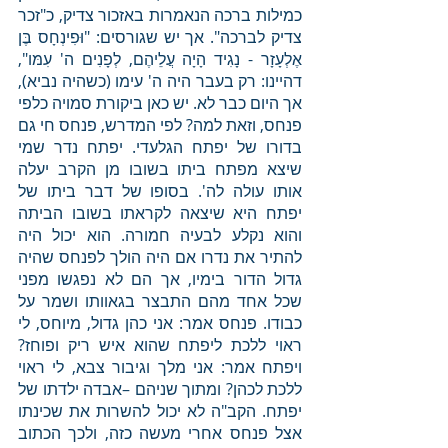
כמילות ברכה הנאמרות באזכור צדיק, כ"זכר 
צדיק לברכה". אך יש שגורסים: "וּפִינְחָס בֶּן 
אֶלְעָזָר - נָגִיד הָיָה עֲלֵיהֶם, לְפָנִים ה' עִמּו", 
דהיינו: רק בעבר היה ה' עימו (כשהיה נביא), 
אך היום כבר לא. יש כאן ביקורת סמויה כלפי 
פנחס, וזאת למה? לפי המדרש, פנחס חי גם 
בדורו של יפתח הגלעדי. יפתח נדר שמי 
שיצא מפתח ביתו בשובו מן הקרב יעלה 
אותו עולה לה'. בסופו של דבר ביתו של 
יפתח היא שיצאה לקראתו בשובו הביתה 
והוא נקלע לבעיה חמורה. הוא יכול היה 
להתיר את נדרו אם היה הולך לפנחס שהיה 
גדול הדור בימיו, אך הם לא נפגשו מפני 
שכל אחד מהם התבצר בגאוותו ושמר על 
כבודו. פנחס אמר: אני כהן גדול, מיוחס, לי 
ראוי ללכת ליפתח שהוא איש ריק ופוחז? 
ויפתח אמר: אני מלך וגיבור צבא, לי ראוי 
ללכת לכהן? ומתוך שניהם –אבדה ילדתו של 
יפתח. הקב"ה לא יכול להשרות את שכינתו 
אצל פנחס אחרי מעשה כזה, ולכך הכתוב 