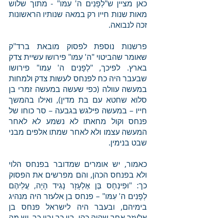
כאן מציין ש"לְפָנִים ה' עִמּו" - מתוך שלוש 
מאות שנות חייו רק במאה שנותיו הראשונות 
זכה לנבואה.
פרשנות נוספת לפסוק מובאת ברד"ק 
שאומר שהביטוי "ה' עִמּו" פירושו עשיית צדק 
בארץ. לפיכך, "לְפָנִים ה' עִמּו" פירושו 
שבעבר היה כח לפנחס לעשות צדק ולמחות 
במעשה עוולה (כפי שעשה במעשה זמרי בן 
סלוא שחטא עם בת מדין), ואילו בהמשך 
חייו – במעשה פילגש בגבעה – סר כוחו של 
פנחס וקול מחאתו לא נשמע לא לאחר 
המעשה עצמו ולא לאחר שמתו אלפים מבני 
שבט בנימין.
כאמור, יש אומרים שמדובר בפנחס הלוי 
ולא בפנחס הכהן, והם מפרשים את הפסוק 
כך: "וּפִינְחָס בֶּן אֶלְעָזָר נָגִיד הָיָה, עֲלֵיהֶם 
לְפָנִים ה' עִמּו" – פנחס בן אלעזר היה מנהיג 
בימיהם, ובעבר היה לישראל פנחס בן 
אלעזר אחר שהיה כהן. בין כך ובין כך, יש מה 