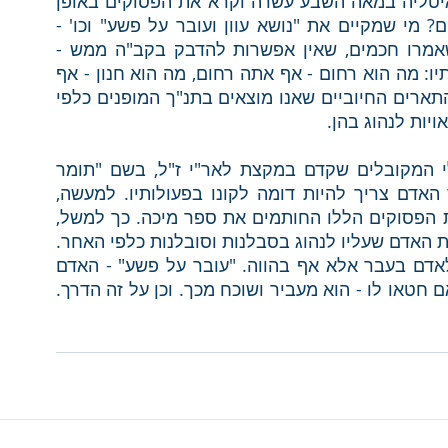
לעתים", רבי עזריה פיגו - שהיה מגדולי חכמי איטליה במאה השבע עשרה וקרא את הפסוקים באופן 
הבא: "מי אל כמוך" - מי יכול להדמות לאלוהים? מי שמקיים את "נושא עוון ועובר על פשע" וכו' - 
כלומר, מי שנוהג כמידותיו של הקב"ה. וכפי שאמרו חכמים, שאין אפשרות להדבק בקב"ה ממש - 
שהרי אש אוכלה הוא, אלא עלינו להדבק במידותיו: מה הוא רחום - אף אתה רחום, מה הוא חנון - אף 
אתה חנון וכו'. וכן, מורנו הרמב"ם לימדנו שכל התארים החיוביים שאנו מוצאים בתנ"ך המופנים כלפי 
יות לנהוג בהן.
ישנו ספר קצר של רבי משה קורדוברו, מגדולי המקובלים שקדם במקצת לאר"י ז"ל, בשם "תומר 
דבורה". בספר זה, דן רבי משה קורדברו כיצד האדם צריך להיות דומה לקונו בפעולותיו. למעשה, 
מחצית מן הספר "תומר דבורה" בנוי על שלושת הפסוקים הללו החותמים את ספר מיכה. כך למשל, 
אומר רבי משה קורדברו, "מי אל כמוך" מלמד את האדם שעליו לנהוג בסבלנות וסובלנות כלפי האחר. 
"נושא עוון" - סובלנות לא רק כלפי מי שהרע לאדם בעבר אלא אף בהווה. "עובר על פשע" - האדם 
בעצמו מתגייס ורוחץ את מעשיו המקולקלים, ואם חטאו לו - הוא מעביר ושוכח מכך. וכן על זה הדרך. 