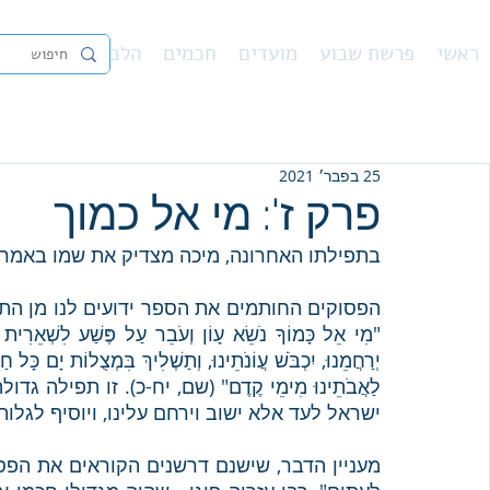
ראשי
פרשת שבוע
מועדים
חכמים
הלכה
נ"ך
פיו
25 בפבר׳ 2021
פרק ז': מי אל כמוך
בתפילתו האחרונה, מיכה מצדיק את שמו באמרו: "מִי א
ישראל לעד אלא ישוב וירחם עלינו, ויוסיף לגלות