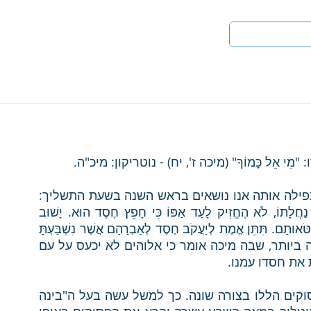
טים
לעי
ֵל כָּמוֹךָ" (מיכה ז', יח) - נוטריקון: מיכ"ה. 
הפסוקים החותמים את הספר ידועים לנו מן התפילה אותה אנו נושאים בראש השנה בשעת התשליך: 
"מִי אֵל כָּמוֹךָ נֹשֵׂא עָו‍ֹן וְעֹבֵר עַל פֶּשַׁע לִשְׁאֵרִית נַחֲלָתוֹ, לֹא הֶחֱזִיק לָעַד אַפּוֹ כִּי חָפֵץ חֶסֶד הוּא. יָשׁוּב 
יְרַחֲמֵנוּ, יִכְבֹּשׁ עֲו‍ֹנֹתֵינוּ, וְתַשְׁלִיךְ בִּמְצֻלוֹת יָם כָּל חַטֹּאותָם. תִּתֵּן אֱמֶת לְיַעֲקֹב חֶסֶד לְאַבְרָהָם אֲשֶׁר נִשְׁבַּעְתָּ 
לַאֲבֹתֵינוּ מִימֵי קֶדֶם" (שם, יח-כ). זו תפילה גדולה ביותר, שבה מיכה אומר כי אלוהים לא יכעס על עם 
 את חסדו עמנו. 
מעניין הדבר, שישנם דרשנים הקוראים את הפסוקים הללו בצורה שונה. כך למשל עשה בעל ה"בינה 