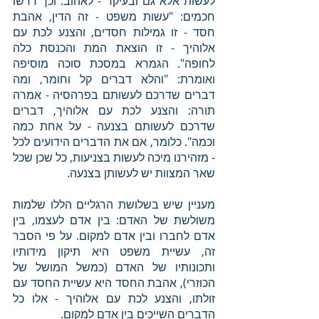
לעשות אלא גם ובעיקר - לאהוב. וכך דרשו 
חכמים: "עשות משפט - זה הדין, אהבת 
חסד - זו גמילות חסדים, והצנע לכת עם 
אלוהיך - זו הוצאת המת והכנסת כלה 
לחופה". הגמרא במסכת סוכה מוסיפה 
ואומרת: "והלא דברים קל וחומר, ומה 
דברים שדרכם לעשותם בפרהסיה - אמרה 
תורה: והצנע לכת עם אלוהיך, דברים 
שדרכם לעשותם בצנעה - על אחת כמה 
וכמה". כלומר, אם את הדברים הידועים לכל 
- מזהירנו מיכה לעשות בצניעות, כל שכן שכל 
שאר המצוות יש לעשותן בצנעה. 
מעניין שיש בשלושת הרגליים הללו שלמות 
משולשת של האדם: בין אדם לעצמו, בין 
אדם לחברו ובין אדם למקום. על פי הסבר 
זה, עשיית משפט היא תיקון מידותיו 
ותכונותיו של האדם (כמשל המושל של 
הכוזרי), אהבת החסד היא עשיית החסד עם 
זולתו, והצנע לכת עם אלוהיך - אלו כל 
הדברים השייכים בין אדם למקום.  