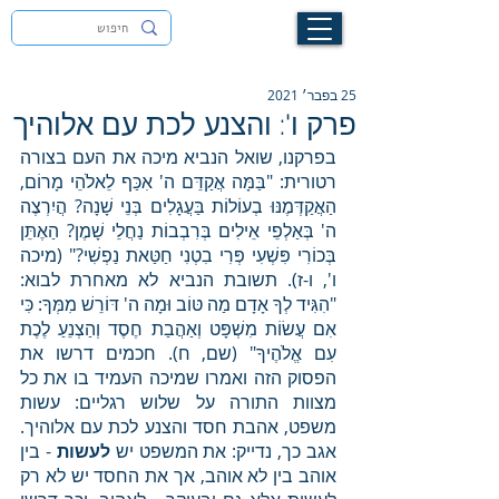
לעילוי נשמת זיוה חסיבה בת אסתר ז"ל
25 בפבר׳ 2021
פרק ו': והצנע לכת עם אלוהיך
בפרקנו, שואל הנביא מיכה את העם בצורה 
רטורית: "בַּמָּה אֲקַדֵּם ה' אִכַּף לֵאלֹהֵי מָרוֹם, 
הַאֲקַדְּמֶנּוּ בְעוֹלוֹת בַּעֲגָלִים בְּנֵי שָׁנָה? הֲיִרְצֶה 
ה' בְּאַלְפֵי אֵילִים בְּרִבְבוֹת נַחֲלֵי שָׁמֶן? הַאֶתֵּן 
בְּכוֹרִי פִּשְׁעִי פְּרִי בִטְנִי חַטַּאת נַפְשִׁי?" (מיכה 
ו', ו-ז). תשובת הנביא לא מאחרת לבוא: 
"הִגִּיד לְךָ אָדָם מַה טּוֹב וּמָה ה' דּוֹרֵשׁ מִמְּךָ: כִּי 
אִם עֲשׂוֹת מִשְׁפָּט וְאַהֲבַת חֶסֶד וְהַצְנֵעַ לֶכֶת 
עִם אֱלֹהֶיךָ" (שם, ח). חכמים דרשו את 
הפסוק הזה ואמרו שמיכה העמיד בו את כל 
מצוות התורה על שלוש רגליים: עשות 
משפט, אהבת חסד והצנע לכת עם אלוהיך. 
אגב כך, נדייק: את המשפט יש 
לעשות 
- בין 
אוהב בין לא אוהב, אך את החסד יש לא רק 