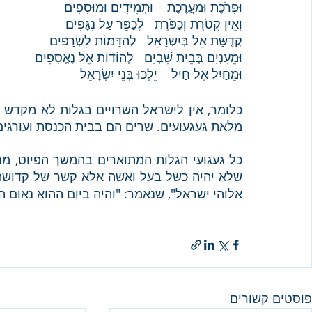
וּפָרֹכֶת וּמַעֲרֶכֶת    וּתְמִידִים וּמוּסָפִים
וְאֵין קְטֹרֶת וְכַפֹּרֶת   לְכַפֵּר עַל נִגָּפִים
קְדֻשַּׁת אֵל בְּיִשְׂרָאֵל   לְהִדַּמּוֹת לִשְׂרָפִים
וּמֵעָנְיָם בְּבֵית שִׁבְיָם   לְהוֹדוֹת אֵל נֶאֱסָפִים
וּמֵחַיִל אֶל חַיִל    יֵלְכוּ בְּנֵי יִשְׂרָאֵל
מלאת געגעועים. שרים הם בבית הכנסת ועורגי
שלא יהיה כשל בעל ואשה אלא קשר של קדושה, 
אלוהי ישראל", שנאמר: "והיה ביום ההוא נאום ה', תִּקְרְא
פוסטים קשורים