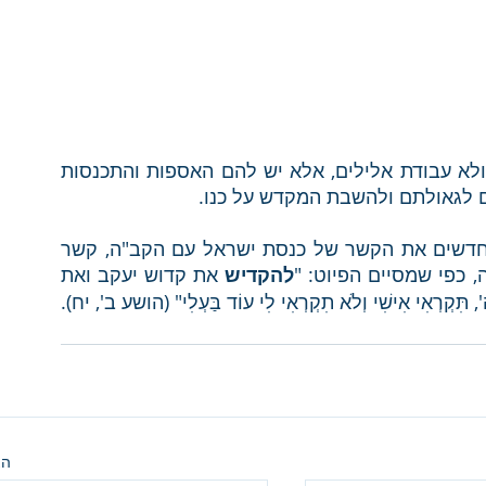
כלומר, אין לישראל השרויים בגלות לא מקדש ולא עבודת אלילים, אלא יש להם האספות והתכנסות 
ם לגאולתם ולהשבת המקדש על כנו.
כל געגועי הגלות המתוארים בהמשך הפיוט, מחדשים את הקשר של כנסת ישראל עם הקב"ה, קשר 
כפי שמסיים הפיוט: "
להקדיש
 את קדוש יעקב ואת 
ִי אִישִׁי וְלֹא תִקְרְאִי לִי עוֹד בַּעְלִי" (הושע ב', יח).
הצ