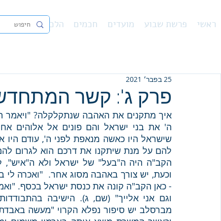
ראשי
פרשת שבוע
מועדים
חכמים
הלכה
נ"ך
פיו
25 בפבר׳ 2021
פרק ג': קשר המתחדש