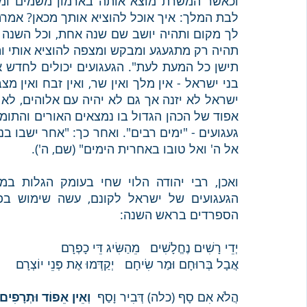
אל ה' ואל טובו באחרית הימים" (שם, ה'). 
הספרדים בראש השנה: 
יְדֵי רָשִׁים נֶחֱלָשִׁים   מֵהַשִּׂיג דֵּי כָפְרָם
אֲבָל בְּרוּחָם וּמַר שִׂיחָם   יְקַדְּמוּ אֶת פְּנֵי יוֹצְרָם
הֲלֹא אִם סָף (כלה) דְּבִיר וָסַף  
וְאֵין אֵפוֹד וּתְרָפִים