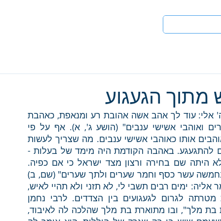
טים
לעי
 מתוך הגעגוע
איך מתקנים את האהבה שנתקלקלה? "ויאמר ה' אלי: עוד לך א‍הב אשה אהובת רע ומנאפת, כאהבת 
ה' את בני ישראל והם פונים אל אלוהים אחרים ואוהבי אשישי ענבים" (הושע ג', א). אף על פי 
שישראל היו כאשה מנאפת לפני ה', עודם היו אוהבים אותו כאוהבי אשישי ענבים. מה שצריך לעשות 
להם על מנת שיתקנו את דרכם הוא לגרום להם להתגעגע. באהבה הקודמת היה מימד של בעלות - 
הקב"ה היה ה"בעל" של ישראל ולא ה"איש", לא היתה שם בחירה ורצון מצד ישראל כי אם כפיה. 
וכעת, יש צורך באהבה מסוג אחר.  "ואכרה לי בחמשה עשר כסף וחמר שערים ולתך שערים" (שם, ב) 
- כאן הקב"ה קונה את כנסת ישראל בכסף. "ואמר אליה: ימים רבים תשבי לי, לא תזני ולא תהיי לאיש, 
וגם אני אלייך" (שם, ג). הישיבה בהתבודדות מטרתה לגרום לגעגועים בין הצדדים. לרבי נחמן 
מברסלב יש סיפור נפלא הקרוי "מעשה באבדת בת מלך", ובו מתוארת בת מלך שהלכה לה לאיבוד, 