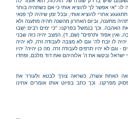
וכאשר המשרת מוצא אותה בארמון משמים ומשעמם שיש בו רק שגרה של הוללות, הוא אומר לה 
לבת המלך: איך אוכל להוציא אותך מכאן? אמרה לו: "אי אפשר לך להוציא אותי כי אם כשתהיה בוחר 
לך מקום ותהיה יושב שם שנה אחת, וכל השנה תתגעגע אחרי להוציא אותי, ובכל זמן שיהיה לך פנאי 
תהיה רק מתגעגע ומבקש ומצפה להוציא אותי ותהיה מתענה, וביום האחרון מהשנה תהיה מתענה ולא 
תישן כל המעת לעת". הגעגועים יכולים לחדש את האהבה. וכך בנמשל בפרקנו: "כי ימים רבים יֵשְׁבוּ 
בני ישראל - אין מלך ואין שר, ואין זבח ואין מצבה, ואין אפוד ותרפים" (שם, ד). המצב יהיה כזה שבני 
ישראל לא יזנה אך גם לא יהיה עם אלוהים, לא יהיה לו זבח לה' וגם לא מצבה לעבודה זרה, לא יהיה 
אפוד של הכהן הגדול בו נמצאים האורים והתומים - וגם לא יהיו תרפים לעבודה זרה. מה כן יהיה? יהיו 
געגועים - "ימים רבים". ואחר כך: "אחר ישבו בני ישראל ובקשו את ה' אלוהיהם ואת דוד מלכם, ופחדו 
ואכן, רבי יהודה הלוי שחי בעומק הגלות במאה האחת עשרה, כשראה צורך לבטא ולעורר את 
הגעגועים של ישראל לקונם, עשה שימוש בפסוק מפרקנו. וכך כתב בפיוט אותו אומרים אחינו 
...