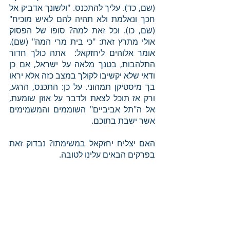
(שם, כד). עליך להתכנס. "ולשונך אדביק אל 
חכך ונאלמת ולא תהיה להם לאיש מוכיח" 
(שם, כו). וכל זאת למה? סופו של הפסוק 
אולי מתרץ זאת: "כי בית מרי המה" (שם). 
אומר אלוהים ליחזקאל:  אתה כולך חדור 
התלהבות, בטנך מלאה על ישראל, אם כן 
ודאי שלא יקשיבו לקולך במצב כזה אלא יראו 
בך מיסטיקן תמהוני. על כן: התכנס, הרגע, 
ורק אז תוכל לצאת ולדבר על אוזן שומעת, 
אל ה"תל אביביים" השוממים והמשמימים 
אשר ישבת בתוכם. 
האם יצליח יחזקאל במשימתו? נבדוק זאת 
בפרקים הבאים עלינו לטובה.
פוסטים קשורים
הצג הכול