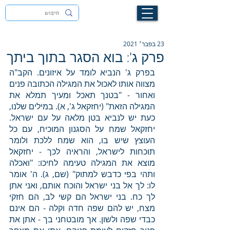
לעילוי נשמת זיוה חסיבה בת אסתר ז"ל
23 בפבר׳ 2021
פרק ג': בוא הסגר בתוך ביתך
בפרק ג' הנביא לומד על איזונים. הקב"ה 
מצווה אותו לאכול את המגילה הכתובה פנים 
ואחור - "בטנך תאכל ומעיך תמלא את 
המגילה הזאת" (יחזקאל ג', א). במילים שלנו, 
כעת יש לנביא בטן מלאה על עם ישראל. 
יחזקאל שמח על הסגנון המוכיח, עם כל 
העוצץ שיש בו, הוא שמח ללכת ולומר 
תוכחות לישראל, והראיה לכך - יחזקאל 
מוצא את המגילה טעימה לחיכו: "ואכלה 
ותהי בפי כדבש למתוק" (שם, ג). ה' אומר 
לו: לך אל בני ישראל והוכח אותם, ואני אתן 
לך כח. בני ישראל הם קשי לב, הם חזקי 
מצח, יש להם שפה חדה וקלה - הם אינם 
כבדי שפה ולשון. אך מובטחני בך - אתן את 