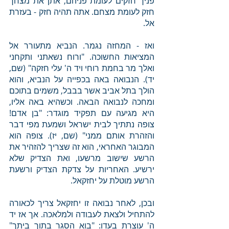
פניך חזקים לעומת פניהם, אתן את מצחך 
חזק לעומת מצחם. אתה תהיה חזק - בעזרת 
אל. 
ואז - המחזה נגמר. הנביא מתעורר אל 
המציאות החשוכה. "ורוח נשאתני ותקחני 
ואלך מר בחמת רוחי ויד ה' עלי חזקה" (שם, 
יד). הנבואה באה בכפייה על הנביא, והוא 
הולך בתל אביב אשר בבבל, משמים בתוכם 
ומחכה לנבואה הבאה. וכשהיא באה אליו, 
היא מגיעה עם תפקיד מוגדר: "בן אדם! 
צופה נתתיך לבית ישראל ושמעת מפי דבר 
והזהרת אותם ממני" (שם, יז). צופה הוא 
המבוגר האחראי, הוא זה שצריך להזהיר את 
הרשע שישוב מרשעו, ואת הצדיק שלא 
ירשיע. האחריות על צדקת הצדיק ורשעת 
הרשע מוטלת על יחזקאל. 
ובכן, לאחר נבואה זו יחזקאל צריך לכאורה 
להתחיל ולצאת לעבודה ולמלאכה. אך אז יד 
ה' עוצרת בעדו: "בוא הסגר בתוך ביתך" 