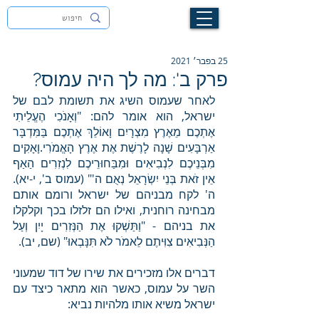
לעילוי נשמת זיוה חסיבה בת אסתר ז"ל
25 בפבר׳ 2021
פרק ב': מה לך היה עמוס?
לאחר שעמוס השיג את תשומת לבם של 
ישראל, הוא אומר להם: "וְאָנֹכִי הֶעֱלֵיתִי 
אֶתְכֶם מֵאֶרֶץ מִצְרָיִם וָאוֹלֵךְ אֶתְכֶם בַּמִּדְבָּר 
אַרְבָּעִים שָׁנָה לָרֶשֶׁת אֶת אֶרֶץ הָאֱמֹרִי.וָאָקִים 
מִבְּנֵיכֶם לִנְבִיאִים וּמִבַּחוּרֵיכֶם לִנְזִרִים הַאַף 
אֵין זֹאת בְּנֵי יִשְׂרָאֵל נְאֻם ה'" (עמוס ב', י-יא). 
ה' לקח מבניהם של ישראל ורומם אותם 
מבחינה רוחנית, ואילו הם זלזלו בכך וקלקלו 
את בניהם - "וַתַּשְׁקוּ אֶת הַנְּזִרִים יָיִן וְעַל 
הַנְּבִיאִים צִוִּיתֶם לֵאמֹר לֹא תִּנָּבְאוּ" (שם, יב).
דברים אלו מזכירים את שירו של דוד שמעוני 
השר על עמוס, כאשר הוא מתאר כיצד עם 
ישראל משיא אותו מלהיות נביא: 