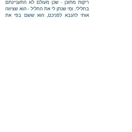
ריקות מתוכן - שכן מעולם לא התעניינתם 
בחלילי. ומי שנתן לי את החליל - הוא שציווה 
אותי להנבא לפניכם, הוא ששם בפי את 
המילים "ה' מציון ישאג, ומירושלים יתן קולו. 
ואבלו נאות הרעים ויבש ראש הכרמל" 
(עמוס א', ב). 
פוסטים קשורים
הצג הכול