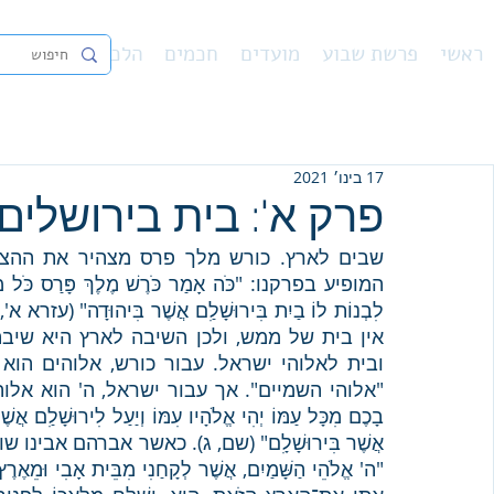
ראשי
פרשת שבוע
מועדים
חכמים
הלכה
נ"ך
פיו
17 בינו׳ 2021
פרק א': בית בירושלים