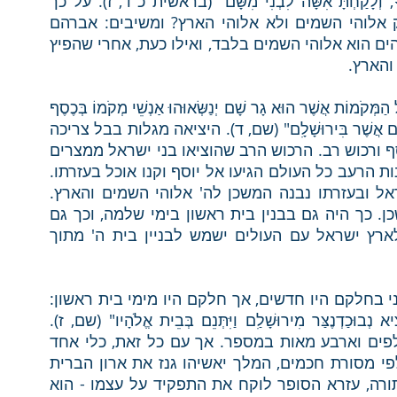
אֶתֵּן אֶת־הָאָרֶץ הַזֹּאת. הוּא, יִשְׁלַח מַלְאָכוֹ לְפָנֶיךָ, וְלָקַחְתָּ אִשָּׁה לִבְנִי מִשָּׁם" (בראשית כ"ד, ז). על כך 
שאלו חכמים: מדוע אברהם אומר שה' הוא רק אלוהי השמים ולא אלוהי הארץ? ומשיבים: אברהם 
אומר כאן לאליעזר שבעבר הבריות חשבו שאלוהים הוא אלוהי השמים בלבד, ואילו כעת, אחרי שהפיץ 
והארץ.
ממשיך כורש בהצהרתו ואומר: "וְכָל הַנִּשְׁאָר מִכָּל הַמְּקֹמוֹת אֲשֶׁר הוּא גָר שָׁם יְנַשְּׂאוּהוּ אַנְשֵׁי מְקֹמוֹ בְּכֶסֶף 
וּבְזָהָב וּבִרְכוּשׁ וּבִבְהֵמָה עִם הַנְּדָבָה לְבֵית הָאֱלֹהִים אֲשֶׁר בִּירוּשָׁלִָם" (שם, ד). היציאה מגלות בבל צריכה 
להיות כיציאת מצרים – יציאה המלווה בזהב, כסף ורכוש רב. הרכוש הרב שהוציאו בני ישראל ממצרים 
הגיע למעשה אל מצרים מכל העולם, שהרי בשנות הרעב כל העולם הגיעו אל יוסף וקנו אוכל בעזרתו. 
רכוש זה התגלגל בסופו של דבר לידי בני ישראל ובעזרתו נבנה המשכן לה' אלוהי השמים והארץ. 
כלומר, כל האנושות היתה שותפה בבניית המשכן. כך היה גם בבנין בית ראשון בימי שלמה, וכך גם 
כאן כורש יודע באינטואיציה שהרכוש העולה לארץ ישראל עם העולים ישמש לבניין בית ה' מתוך 
הכתוב מגלה לנו כי אמנם כלי המקדש בבית שני בחלקם היו חדשים, אך חלקם היו מימי בית ראשון: 
"וְהַמֶּלֶךְ כּוֹרֶשׁ הוֹצִיא אֶת כְּלֵי בֵית ה' אֲשֶׁר הוֹצִיא נְבוּכַדְנֶצַּר מִירוּשָׁלִַם וַיִּתְּנֵם בְּבֵית אֱלֹהָיו" (שם, ז). 
מדובר במספר רב מאוד של כלים – חמשת אלפים וארבע מאות במספר. אך עם כל זאת, כלי אחד 
מרכזי יהיה חסר בבית שני והוא ארון הברית. לפי מסורת חכמים, המלך יאשיהו גנז את ארון הברית 
בבית המקדש במקום לא ידוע. בהעדר ארון לתורה, עזרא הסופר לוקח את התפקיד על עצמו - הוא 