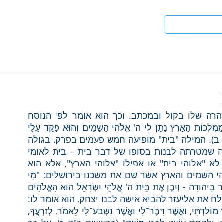
טים
לעי
שבים לארץ. כורש מלך פרס מצהיר את ההצהרה שלו בקול ובמכתב. וכך הוא אומר לפי הנוסח 
המופיע בפרקנו: "כֹּה אָמַר כֹּרֶשׁ מֶלֶךְ פָּרַס כֹּל מַמְלְכוֹת הָאָרֶץ נָתַן לִי ה' אֱלֹהֵי הַשָּׁמָיִם וְהוּא פָקַד עָלַי 
לִבְנוֹת לוֹ בַיִת בִּירוּשָׁלִַם אֲשֶׁר בִּיהוּדָה" (עזרא א', ב). המילה "בית" מופיעה חמש פעמים בפרק. בגולה 
אין בית של ממש, ולכן השיבה לארץ היא שיבה שמטרתה לבנות בסופו של דבר בית – בית לאומי 
ובית לאלוהי ישראל. עבור כורש, אלוהים הוא לא "אלוהי בית" או אפילו "אלוהי הארץ", אלא הוא 
"אלוהי השמיים". אך עבור ישראל, ה' הוא אלוהי השמים והארץ אשר שם את משכנו בירושלים: "מִי 
בָכֶם מִכָּל עַמּוֹ יְהִי אֱלֹהָיו עִמּוֹ וְיַעַל לִירוּשָׁלִַם אֲשֶׁר בִּיהוּדָה - וְיִבֶן אֶת בֵּית ה' אֱלֹהֵי יִשְׂרָאֵל הוּא הָאֱלֹהִים 
אֲשֶׁר בִּירוּשָׁלִָם" (שם, ג). כאשר אברהם אבינו שולח את אליעזר להביא אישה לבנו יצחק, הוא אומר לו: 
"ה' אֱלֹהֵי הַשָּׁמַיִם, אֲשֶׁר לְקָחַנִי מִבֵּית אָבִי וּמֵאֶרֶץ מוֹלַדְתִּי, וַאֲשֶׁר דִּבֶּר־לִי וַאֲשֶׁר נִשְׁבַּע־לִי לֵאמֹר, לְזַרְעֲךָ, 