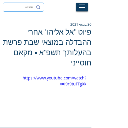
לעילוי נשמת זיוה חסיבה בת אסתר ז"ל
30 במאי 2021
פיוט "אל אליהו" אחרי
ההבדלה במוצאי שבת פרשת
בהעלותך תשפ"א ▪︎ מקאם
חוסייני
https://www.youtube.com/watch?
v=i9r9tuFFgXk