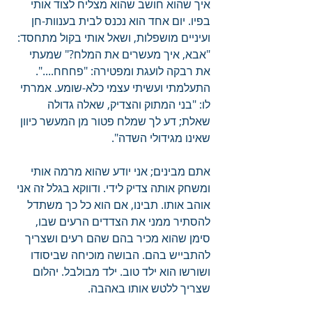
איך שהוא חושב שהוא מצליח לצוד אותי 
בפיו. יום אחד הוא נכנס לבית בענוות-חן 
ועיניים מושפלות, ושאל אותי בקול מתחסד: 
"אבא, איך מעשרים את המלח?" שמעתי 
את רבקה לועגת ומפטירה: "פחחח....". 
התעלמתי ועשיתי עצמי כלֹא-שומע. אמרתי 
לו: "בני המתוק והצדיק, שאלה גדולה 
שאלת; דע לך שמלח פטור מן המעשר כיוון 
שאינו מגידולי השדה".
אתם מבינים; אני יודע שהוא מרמה אותי 
ומשחק אותה צדיק לידי. ודווקא בגלל זה אני 
אוהב אותו. תבינו, אם הוא כל כך משתדל 
להסתיר ממני את הצדדים הרעים שבו, 
סימן שהוא מכיר בהם שהם רעים ושצריך 
להתבייש בהם. הבושה מוכיחה שביסודו 
ושורשו הוא ילד טוב. ילד מבולבל. יהלום 
שצריך ללטש אותו באהבה.