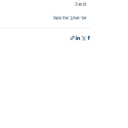
מ.ש.ל.
אני אוהב את עשו!
פוסטים קשורים
הצג הכול