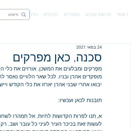
ראשי
פרשת שבוע
מועדים
חכמים
הלכה
נ"ך
פיו
24 במאי 2021
סכנה, כאן מפרקים
מפַרקים ומבלעים את המשכן. אורזים את כלי ה
מופקדים אהרן ובניו. לכל שאר הלוויים נאסר ל
יבואו אחרי שבני אהרן יארזו את כלי הקודש ויי
תובנות לכאן ועכשיו:
א, תנו לפרות הקדושות לחיות. אל תמהרו לשחוט
לעשות זאת בכיכר העיר לעיני כל עובר ושב. רק