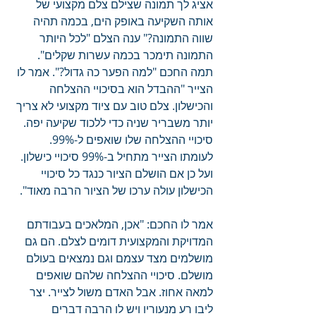
אציג לך תמונה שצילם צלם מקצועי של 
אותה השקיעה באופק הים, בכמה תהיה 
שווה התמונה?" ענה הצלם "לכל היותר 
התמונה תימכר בכמה עשרות שקלים". 
תמה החכם "למה הפער כה גדול?". אמר לו 
הצייר "ההבדל הוא בסיכויי ההצלחה 
והכישלון. צלם טוב עם ציוד מקצועי לא צריך 
יותר משבריר שניה כדי ללכוד שקיעה יפה. 
סיכויי ההצלחה שלו שואפים ל-99%. 
לעומתו הצייר מתחיל ב-99% סיכויי כישלון. 
ועל כן אם הושלם הציור כנגד כל סיכויי 
הכישלון עולה ערכו של הציור הרבה מאוד".
אמר לו החכם: "אכן, המלאכים בעבודתם 
המדויקת והמקצועית דומים לצלם. הם גם 
מושלמים מצד עצמם וגם נמצאים בעולם 
מושלם. סיכויי ההצלחה שלהם שואפים 
למאה אחוז. אבל האדם משול לצייר. יצר 
ליבו רע מנעוריו ויש לו הרבה דברים 