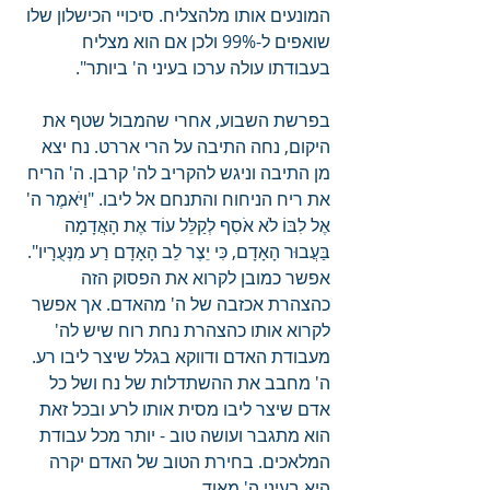
המונעים אותו מלהצליח. סיכויי הכישלון שלו 
שואפים ל-99% ולכן אם הוא מצליח 
בעבודתו עולה ערכו בעיני ה' ביותר".
בפרשת השבוע, אחרי שהמבול שטף את 
היקום, נחה התיבה על הרי אררט. נח יצא 
מן התיבה וניגש להקריב לה' קרבן. ה' הריח 
את ריח הניחוח והתנחם אל ליבו. "וַיֹּאמֶר ה' 
אֶל לִבּוֹ לֹא אֹסִף לְקַלֵּל עוֹד אֶת הָאֲדָמָה 
בַּעֲבוּר הָאָדָם, כִּי יֵצֶר לֵב הָאָדָם רַע מִנְּעֻרָיו". 
אפשר כמובן לקרוא את הפסוק הזה 
כהצהרת אכזבה של ה' מהאדם. אך אפשר 
לקרוא אותו כהצהרת נחת רוח שיש לה' 
מעבודת האדם ודווקא בגלל שיצר ליבו רע. 
ה' מחבב את ההשתדלות של נח ושל כל 
אדם שיצר ליבו מסית אותו לרע ובכל זאת 
הוא מתגבר ועושה טוב - יותר מכל עבודת 
המלאכים. בחירת הטוב של האדם יקרה 
היא בעיני ה' מאוד.