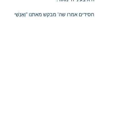
חסידים אמרו שה' מבקש מאתנו "וְאַנְשֵׁי 
קֹדֶשׁ תִּהְיוּן לִי". שתהיו אנשים קדושים ולא 
מלאכים קדושים. כי מלאכים קדושים יש לו 
הרבה.
פוסטים קשורים
הצג הכול