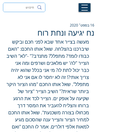
לעילוי נשמת זיוה חסיבה בת אסתר ז"ל
16 בספט׳ 2020
נח יגיעה ונחת רוח
מעשה בצייר אחד שבא לפני חכם וביקש 
שיברכנו בהצלחה. שאל אותו החכם: "האם 
כבודו לומד? מתפלל? מתנדב?" -"לא" השיב 
הצייר "לה' יש מלאכים ושרפים ומה אני 
כבר יכול לתת לו? מי אני בכלל שהוא יהיה 
צריך אותי?! זה לא יחסר לו אם אני לא 
מתפלל". שאל אותו החכם "מהו הציור היקר 
ביותר שראית?" השיב הצייר "ציור של 
שקיעה על אופק ים. הצייר לכד את הרגע 
ברוחו והצליח להעביר את המסר דרך 
מכחולו בצורה משכנעת". שאל אותו החכם 
למחיר הציור והצייר ענה שהסכום מגיע 
למאות אלפי דולרים. אמר לו החכם "ואם 