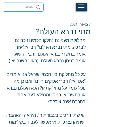
לעילוי נשמת זיוה חסיבה בת אסתר ז"ל
7 באפר׳ 2021
מתי נברא העולם?
מחלוקת מעניינת נחלקו חכמינו זיכרונם 
לברכה, מתי נברא העולם? רבי אליעזר 
אומר בתשרי נברא העולם, ורבי יהושוע 
אומר בניסן נברא העולם. (ראש השנה יא.)
על כל מחלוקת בין חכמי ישראל אנו אומרים 
"אלו ואלו דברי אלוקים חיים" ואם כן מה 
נוכל לומר על מחלוקת זו? הלא העולם נברא 
או בתשרי או בניסן וממילא דעה אחת 
בהכרח אינה צודקת?
יש שתי דרכים בעבודת ה', היראה והאהבה. 
ושתיהן נצרכות. אי אפשר לעבוד בשלימות 