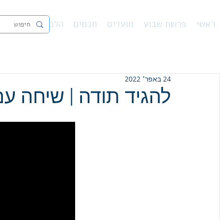
ראשי
פרשת שבוע
מועדים
חכמים
הלכה
נ"ך
פיו
24 באפר׳ 2022
להגיד תודה | שיחה ע