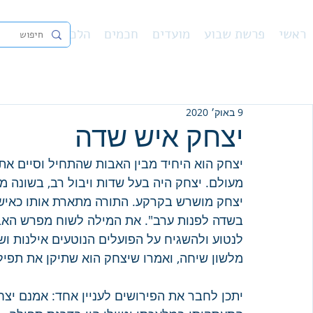
ראשי
פרשת שבוע
מועדים
חכמים
הלכה
נ"ך
פיו
9 באוק׳ 2020
יצחק איש שדה
יצחק הוא היחיד מבין האבות שהתחיל וסיים את 
מעולם. יצחק היה בעל שדות ויבול רב, בשונה מא
יצחק מושרש בקרקע. התורה מתארת אותו כאיש 
בשדה לפנות ערב". את המילה לשוח מפרש האבן
לנטוע ולהשגיח על הפועלים הנוטעים אילנות וש
מלשון שיחה, ואמרו שיצחק הוא שתיקן את תפילת
יתכן לחבר את הפירושים לעניין אחד: אמנם יצחק