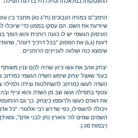
התעסקותו במלאכתו וטיולו היו בדרגת תפילה.
הרמב"ם במורה הנבוכים (ח"ג נא) מחבר בין עו
שיודעת את השם. הם עסקו בממון כדי שיוכלו ל
העיסוק הגשמי יש לו כוונה רוחנית והוא הופך ב
דעות (ג,ג) את הפסוק "בכל דרכיך דעהו", שהאדם 
שימצא כוח ושלווה לעניינים הרוחניים.
יצחק אהב את עשו כיוון שהיה להם ענין משותף
בעוד שאצל יצחק שימש השדה הגשמי כמרחב בו י
השדה לעשו כמרחב להשתלטות וצידה ולמילוי צרכ
עטוף בתפילה ועשו שב מן השדה והוא עייף ובהול
את האדם כעשו ולרוממו כיצחק. כך גם ההתעסק
ויכולה להשפילו, כפי שדרש רבי אלעזר: "כל אדם
השמים שמים לה' והארץ נתן לבני אדם", ומאידך
(יבמות סג.).