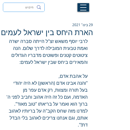
לעילוי נשמת זיוה חסיבה בת אסתר ז"ל
29 בינו׳ 2021
הארת היחס בין ישראל לעמים
לרבי יוסף משאש זצ"ל הייתה סברה ישרה 
ואמת טבעית המובילה לדרך שלום. הנה 
ציטוטים קטנים ופשוטים מדבריו הגדולים 
והמאירים ביחס שבין ישראל לעמים:
על אהבת אדם,
"והנה אבינו אדם (הראשון) לא היה יהודי 
בעל תורה ומצוות, רק אדם עפר מן 
האדמה, ועם כל זה היה אהוב וחביב לפני ה' 
ברוך הוא ואמר על בריאתו "טוב מאוד". 
למדנו מזה שחס הקב"ה על בריותיו לאהוב 
אותם, וגם אנחנו צריכים לאהוב בלי הבדל 
דת!".