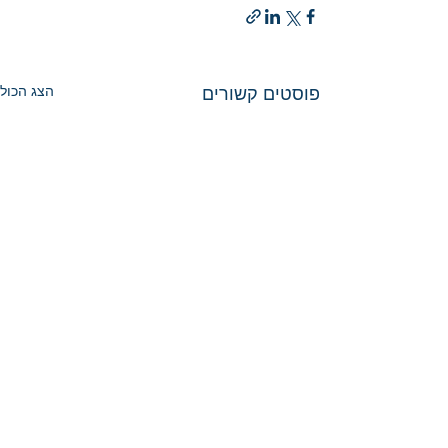
פוסטים קשורים
הצג הכול
ליצירת קשר ושליחת שאלות
-
rav.david.menachem@gmail.com