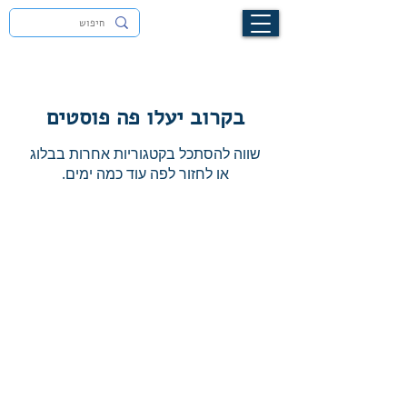
לעילוי נשמת זיוה חסיבה בת אסתר ז"ל
בקרוב יעלו פה פוסטים
שווה להסתכל בקטגוריות אחרות בבלוג
או לחזור לפה עוד כמה ימים.
ליצירת קשר ושליחת שאלות
-
rav.david.menachem@gmail.com