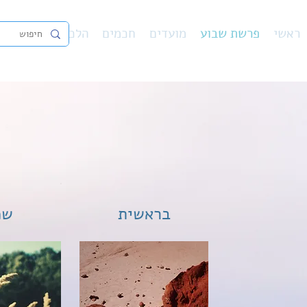
ראשי
פרשת שבוע
מועדים
חכמים
הלכה
נ"ך
פיו
בראשית
שמ