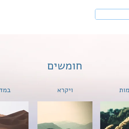
טים
לעי
חומשים
ות
ויקרא
במד