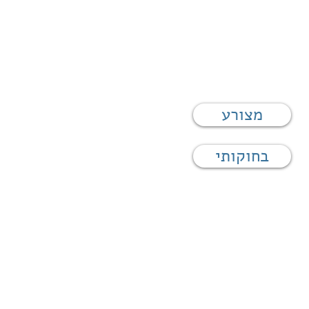
לוי נשמת זיוה חסיבה בת אסתר ז"ל
מצורע
בחוקותי