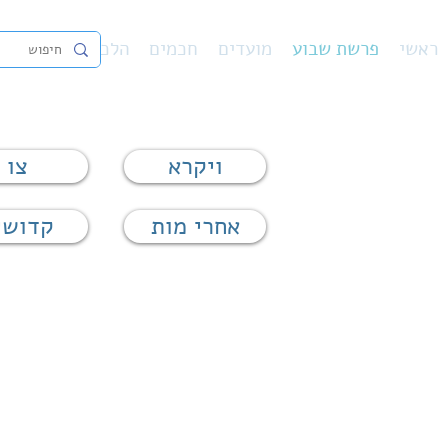
ראשי
פרשת שבוע
מועדים
חכמים
הלכה
נ"ך
פיו
ויקרא
צו
אחרי מות
קדושי