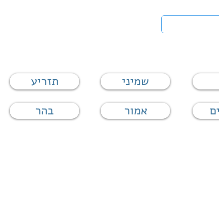
טים
לעי
שמיני
תזריע
ם
אמור
בהר